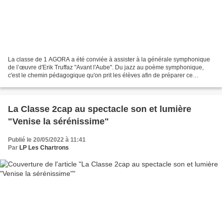
La classe de 1 AGORA a été conviée à assister à la générale symphonique
de l’œuvre d'Erik Truffaz "Avant l'Aube". Du jazz au poème symphonique,
c'est le chemin pédagogique qu'on prit les élèves afin de préparer ce
concert. L’acoustique de cette salle...
La Classe 2cap au spectacle son et lumière
"Venise la sérénissime"
Publié le 20/05/2022 à 11:41
Par
LP Les Chartrons