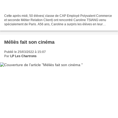
Cette après midi, 50 élèves( classe de CAP Employé Polyvalent Commerce
et seconde Métier Relation Client) ont rencontré Caroline TSIANG venu
spécialement de Paris. A56 ans, Caroline a surpris les élèves en leur
expliquant « qu’elle ne sait toujours pas...
Méliès fait son cinéma
Publié le 25/03/2022 à 15:07
Par
LP Les Chartrons