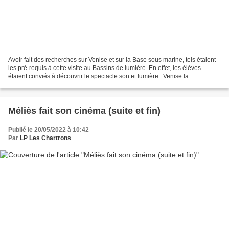
Avoir fait des recherches sur Venise et sur la Base sous marine, tels étaient
les pré-requis à cette visite au Bassins de lumière. En effet, les élèves
étaient conviés à découvrir le spectacle son et lumière : Venise la
sérénissime (https://www.bassins-lumieres.com/fr/venise-serenissime)...
Méliès fait son cinéma (suite et fin)
Publié le 20/05/2022 à 10:42
Par
LP Les Chartrons