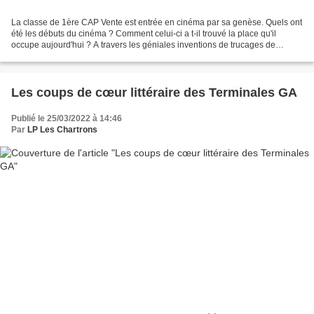
La classe de 1ère CAP Vente est entrée en cinéma par sa genèse. Quels ont
été les débuts du cinéma ? Comment celui-ci a t-il trouvé la place qu'il
occupe aujourd'hui ? A travers les géniales inventions de trucages de
Georges Méliès, les élèves sont amené.e.s...
Les coups de cœur littéraire des Terminales GA
Publié le 25/03/2022 à 14:46
Par
LP Les Chartrons