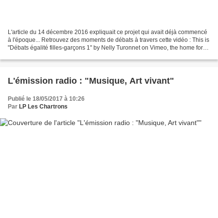
L'article du 14 décembre 2016 expliquait ce projet qui avait déjà commencé
à l'époque... Retrouvez des moments de débats à travers cette vidéo : This is
"Débats égalité filles-garçons 1" by Nelly Turonnet on Vimeo, the home for
high quality videos and...
L'émission radio : "Musique, Art vivant"
Publié le 18/05/2017 à 10:26
Par
LP Les Chartrons