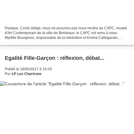
Puisque, Covid oblige, nous ne pouvons pas nous rendre au CAPC, musée
d'Art Contemporain de la ville de Bordeaux, le CAPC est venu à nous.
Myrtille Bourgeois, responsable de la médiation et Emma Callegarain,
stagiaire, sont venues nous présenter une sélection...
Egalité Fille-Garçon : réflexion, débat...
Publié le 18/05/2017 à 15:05
Par
LP Les Chartrons