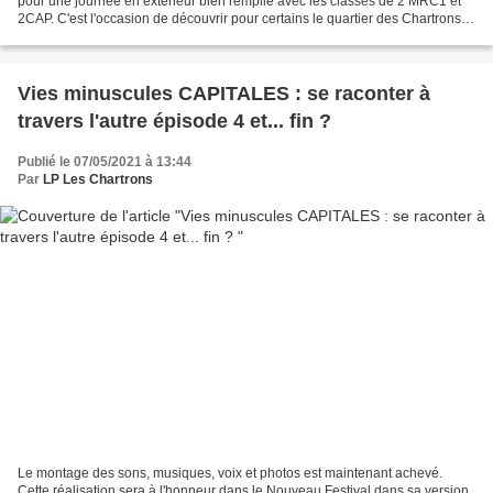
pour une journée en extérieur bien remplie avec les classes de 2 MRC1 et
2CAP. C'est l'occasion de découvrir pour certains le quartier des Chartrons
en une jolie promenade le long...
Vies minuscules CAPITALES : se raconter à
travers l'autre épisode 4 et... fin ?
Publié le 07/05/2021 à 13:44
Par
LP Les Chartrons
Le montage des sons, musiques, voix et photos est maintenant achevé.
Cette réalisation sera à l'honneur dans le Nouveau Festival dans sa version