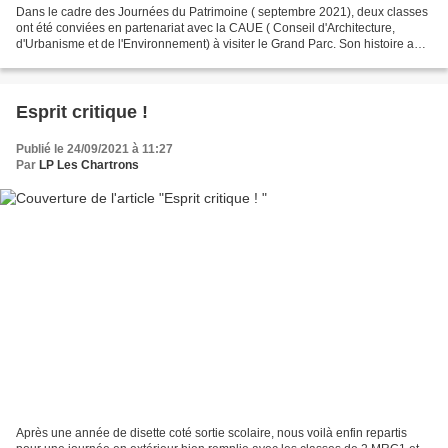
Dans le cadre des Journées du Patrimoine ( septembre 2021), deux classes
ont été conviées en partenariat avec la CAUE ( Conseil d'Architecture,
d'Urbanisme et de l'Environnement) à visiter le Grand Parc. Son histoire a
démarré dans les années 50 et se...
Esprit critique !
Publié le 24/09/2021 à 11:27
Par
LP Les Chartrons
Après une année de disette coté sortie scolaire, nous voilà enfin repartis