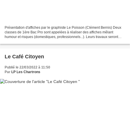
Présentation d'affiches par le graphiste Le Poisson (Clément Bernis) Deux
classes de 1ère Bac Pro sont appelées à réaliser des affiches mêlant
humour et risques (domestiques, professionnels...). Leurs travaux seront
exposés au Nouveau Festival de Nouvelle-Aquitaine....
Le Café Citoyen
Publié le 22/03/2022 à 11:50
Par
LP Les Chartrons