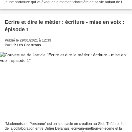
jeune narratrice qui va évoquer le moment charnière de sa vie autour de la
pratique du foot pro, la...
Ecrire et dire le métier : écriture - mise en voix :
épisode 1
Publié le 29/01/2021 à 12:39
Par
LP Les Chartrons
"Mademoiselle Personne" est un spectacle en création au Glob Théâtre, fruit
de la collaboration entre Didier Delahais, écrivain-/metteur-en-scène et la