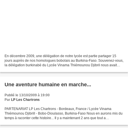
En décembre 2009, une délégation de notre lycée est partie partager 15
jours auprès de nos homologues bobolais au Burkina-Faso. Souvenez-vous,
la délégation burkinabè du Lycée Vinama Thiémounou Djibril nous avait
rendu visite en mars-avril 2009... (cf....
Une aventure humaine en marche...
Publié le 13/10/2009 à 19:00
Par
LP Les Chartrons
PARTENARIAT LP Les Chartrons - Bordeaux, France / Lycée Vinama
Thiémounou Djibrill - Bobo-Dioulasso, Burkina-Faso Nous en aurons mis du
temps à raconter cette histoire... Il y a maintenant 2 ans que tout a
commencé (voir articles de la catégorie "Afrique...