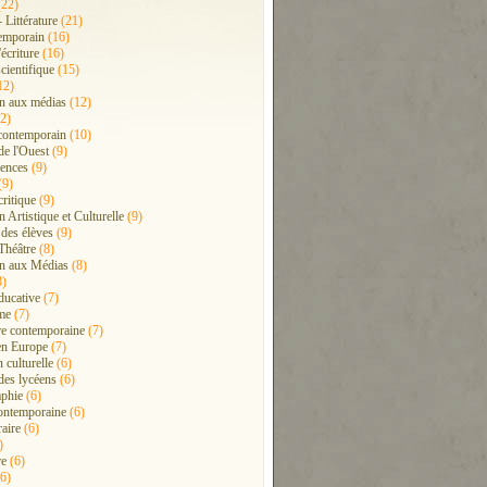
22)
- Littérature
(21)
emporain
(16)
'écriture
(16)
cientifique
(15)
12)
n aux médias
(12)
2)
contemporain
(10)
de l'Ouest
(9)
ences
(9)
(9)
critique
(9)
 Artistique et Culturelle
(9)
 des élèves
(9)
Théâtre
(8)
n aux Médias
(8)
8)
ducative
(7)
me
(7)
ure contemporaine
(7)
en Europe
(7)
 culturelle
(6)
 des lycéens
(6)
phie
(6)
ontemporaine
(6)
raire
(6)
)
re
(6)
6)