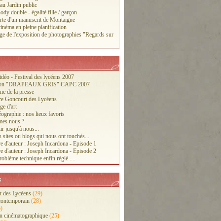
 au Jardin public
ody double - égalité fille / garçon
te d'un manuscrit de Montaigne
inéma en pleine planification
ge de l'exposition de photographies "Regards sur
vidéo - Festival des lycéens 2007
tion "DRAPEAUX GRIS" CAPC 2007
ne de la presse
re Goncourt des Lycéens
ge d'art
ographie : nos lieux favoris
es nous ?
r jusqu'à nous...
 sites ou blogs qui nous ont touchés...
e d'auteur : Joseph Incardona - Episode 1
e d'auteur : Joseph Incardona - Episode 2
oblème technique enfin réglé ....
s
 des Lycéens
(29)
contemporain
(28)
)
n cinématographique
(25)