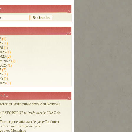
r
26
(1)
026
(1)
026
(1)
 2026
(1)
 2026
(2)
re 2025
(2)
 2025
(1)
25
(7)
025
(1)
025
(1)
 2025
(3)
ticles
cachée du Jardin public dévoilé au Nouveau
tif EXPOPOPUP au lycée avec le FRAC de
x
éâtre en partenariat avec le lycée Condorcet
 d'une court métrage au lycée
ge avec Montaigne