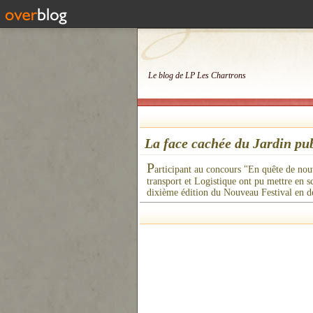
Le blog de LP Les Chartrons
La face cachée du Jardin pu
P
articipant au concours "En quête de nouv
transport et Logistique ont pu mettre en s
dixième édition du Nouveau Festival en dé