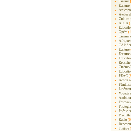
Cinéma
(
Ecriture 
Art cont
Atelier d
Culture s
ALCA
(
Educatio
Opéra
(1
Cinéma 
Afrique 
CAP Sci
Ecriture
Ecriture 
Education
Réussite
Cinéma-
Educatio
PEAC
(
Action é
Féminis
Littérat
Voyage 
Ambition
Festival
Photogra
Poésie c
Prix litté
Radio
(6
Rencont
Théâtre
(