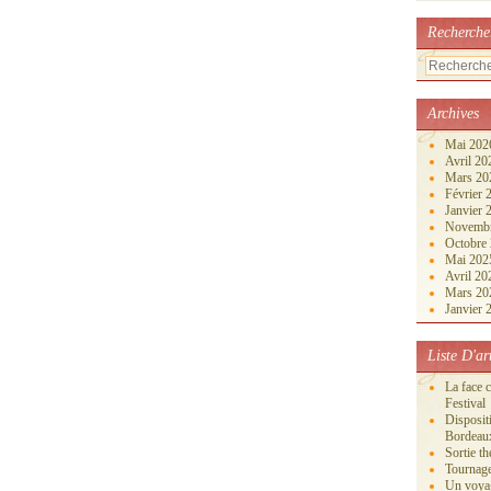
Recherche
Archives
Mai 20
Avril 2
Mars 2
Février
Janvier
Novemb
Octobre
Mai 20
Avril 2
Mars 2
Janvier
Liste D'ar
La face 
Festival
Disposi
Bordeau
Sortie th
Tournage
Un voya