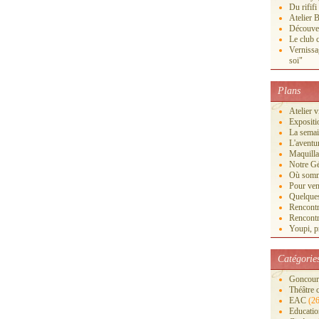
Du rififi
Atelier B
Découver
Le club c
Vernissa
soi"
Plans
Atelier 
Exposi
La semai
L'aventu
Maquilla
Notre Gé
Où somm
Pour veni
Quelques
Rencontr
Rencontr
Youpi, pr
Catégorie
Goncourt
Théâtre 
EAC
(26
Educatio