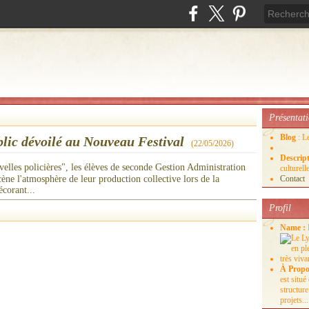
Présentat
Blog
: L
blic dévoilé au Nouveau Festival
(
22/05/2026
)
Descrip
elles policières", les élèves de seconde Gestion Administration
culture
cène l'atmosphère de leur production collective lors de la
Contact
corant...
Profil
Name :
À Propo
est situ
structure
projets...