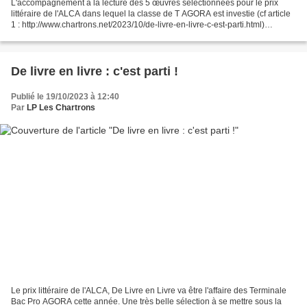
L'accompagnement à la lecture des 5 œuvres sélectionnées pour le prix
littéraire de l'ALCA dans lequel la classe de T AGORA est investie (cf article
1 : http://www.chartrons.net/2023/10/de-livre-en-livre-c-est-parti.html)
continue. Un travail d’Éducation...
De livre en livre : c'est parti !
Publié le 19/10/2023 à 12:40
Par
LP Les Chartrons
Le prix littéraire de l'ALCA, De Livre en Livre va être l'affaire des Terminale
Bac Pro AGORA cette année. Une très belle sélection à se mettre sous la