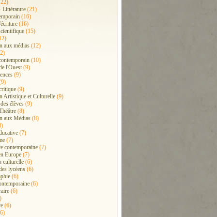
22)
- Littérature
(21)
emporain
(16)
'écriture
(16)
cientifique
(15)
12)
n aux médias
(12)
2)
contemporain
(10)
de l'Ouest
(9)
ences
(9)
(9)
critique
(9)
 Artistique et Culturelle
(9)
 des élèves
(9)
Théâtre
(8)
n aux Médias
(8)
8)
ducative
(7)
me
(7)
ure contemporaine
(7)
en Europe
(7)
 culturelle
(6)
 des lycéens
(6)
phie
(6)
ontemporaine
(6)
raire
(6)
)
re
(6)
6)