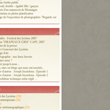
 au Jardin public
ody double - égalité fille / garçon
te d'un manuscrit de Montaigne
inéma en pleine planification
ge de l'exposition de photographies "Regards sur
vidéo - Festival des lycéens 2007
tion "DRAPEAUX GRIS" CAPC 2007
ne de la presse
re Goncourt des Lycéens
ge d'art
ographie : nos lieux favoris
es nous ?
r jusqu'à nous...
 sites ou blogs qui nous ont touchés...
e d'auteur : Joseph Incardona - Episode 1
e d'auteur : Joseph Incardona - Episode 2
oblème technique enfin réglé ....
s
 des Lycéens
(29)
contemporain
(28)
)
n cinématographique
(25)