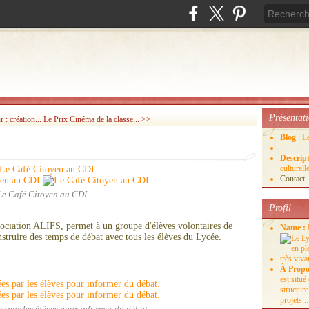
Présentat
: création...
Le Prix Cinéma de la classe... >>
Blog
: L
Descrip
culture
Contact
Le Café Citoyen au CDI.
Profil
sociation ALIFS, permet à un groupe d'élèves volontaires de
Name :
onstruire des temps de débat avec tous les élèves du Lycée.
À Propo
est situ
structure
projets...