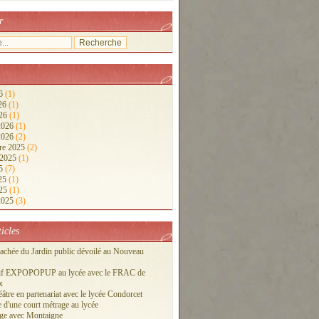
r
26
(1)
026
(1)
026
(1)
 2026
(1)
 2026
(2)
re 2025
(2)
 2025
(1)
25
(7)
025
(1)
025
(1)
 2025
(3)
ticles
cachée du Jardin public dévoilé au Nouveau
tif EXPOPOPUP au lycée avec le FRAC de
x
éâtre en partenariat avec le lycée Condorcet
 d'une court métrage au lycée
ge avec Montaigne