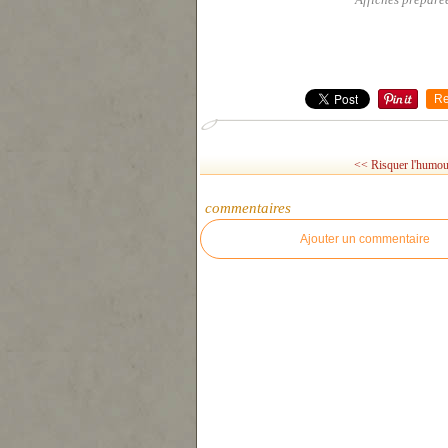
Affiches préparée
Re
<< Risquer l'humour 
commentaires
Ajouter un commentaire