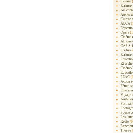
Cinéma
(
Ecriture 
Art cont
Atelier d
Culture s
ALCA
(
Educatio
Opéra
(1
Cinéma 
Afrique 
CAP Sci
Ecriture
Ecriture 
Education
Réussite
Cinéma-
Educatio
PEAC
(
Action é
Féminis
Littérat
Voyage 
Ambition
Festival
Photogra
Poésie c
Prix litté
Radio
(6
Rencont
Théâtre
(