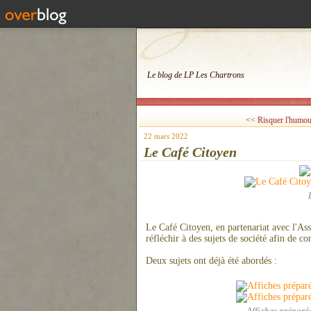
Le blog de LP Les Chartrons
<< Risquer l'humour 
22 mars 2022
Le Café Citoyen
Le Café Citoyen, en partenariat avec l'As
réfléchir à des sujets de société afin de c
Deux sujets ont déjà été abordés :