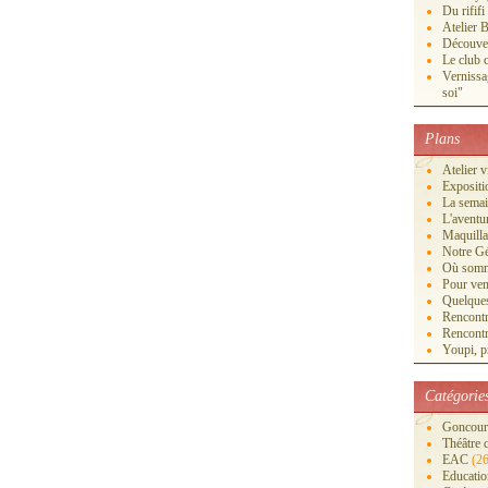
Du rififi
Atelier B
Découver
Le club c
Vernissa
soi"
Plans
Atelier 
Exposi
La semai
L'aventu
Maquilla
Notre Gé
Où somm
Pour veni
Quelques
Rencontr
Rencontr
Youpi, pr
Catégorie
Goncourt
Théâtre 
EAC
(26
Educatio