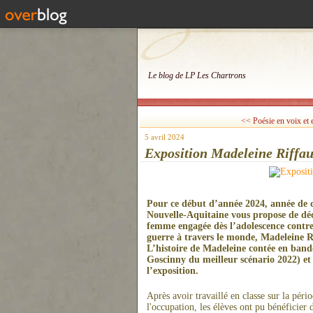
Le blog de LP Les Chartrons
<< Poésie en voix et 
5 avril 2024
Exposition Madeleine Riffau
Pour ce début d’année 2024, année de 
Nouvelle-Aquitaine vous propose de déco
femme engagée dès l’adolescence contre 
guerre à travers le monde, Madeleine R
L’histoire de Madeleine contée en band
Goscinny du meilleur scénario 2022) et 
l’exposition.
Après avoir travaillé en classe sur la pér
l'occupation, les élèves ont pu bénéficier 