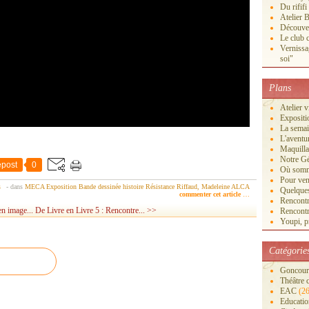
Du rififi
Atelier B
Découver
Le club c
Vernissa
soi"
Plans
Atelier 
Exposi
La semai
L'aventu
Maquilla
Notre Gé
post
0
Où somm
Pour veni
s
-
dans
MECA
Exposition
Bande dessinée
histoire
Résistance
Riffaud, Madeleine
ALCA
Quelques
commenter cet article
…
Rencontr
en image...
De Livre en Livre 5 : Rencontre... >>
Rencontr
Youpi, pr
Catégorie
Goncourt
Théâtre 
EAC
(26
Educatio