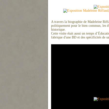
A travers la biographie de Madeleine Riff
politiquement pour le bien commun, les él
historique.
Cette visite était aussi un temps d’Éducati
fabrique d'une BD et des spécificités de sa