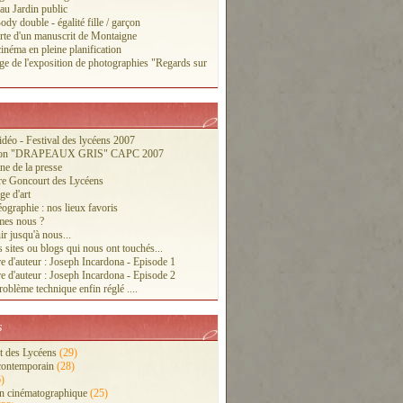
 au Jardin public
ody double - égalité fille / garçon
te d'un manuscrit de Montaigne
inéma en pleine planification
ge de l'exposition de photographies "Regards sur
vidéo - Festival des lycéens 2007
tion "DRAPEAUX GRIS" CAPC 2007
ne de la presse
re Goncourt des Lycéens
ge d'art
ographie : nos lieux favoris
es nous ?
r jusqu'à nous...
 sites ou blogs qui nous ont touchés...
e d'auteur : Joseph Incardona - Episode 1
e d'auteur : Joseph Incardona - Episode 2
oblème technique enfin réglé ....
s
 des Lycéens
(29)
contemporain
(28)
)
n cinématographique
(25)