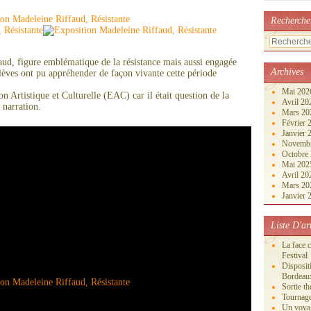
Recherche
aud, figure emblématique de la résistance mais aussi engagée
Archives
èves ont pu appréhender de façon vivante cette période
Mai 20
on Artistique et Culturelle (EAC) car il était question de la
Avril 2
 narration.
Mars 2
Février
Janvier
Novemb
Octobre
Mai 20
Avril 2
Mars 2
Janvier
Liste D'ar
La face 
Festival
Disposi
Bordeau
Sortie th
Tournage
Un voya