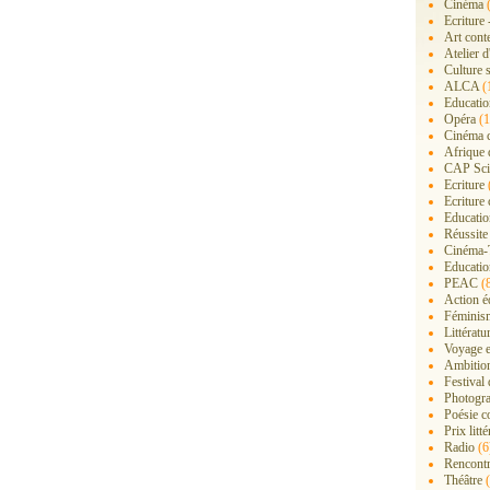
Cinéma
(
Ecriture 
Art cont
Atelier d
Culture s
ALCA
(
Educatio
Opéra
(1
Cinéma 
Afrique 
CAP Sci
Ecriture
Ecriture 
Education
Réussite
Cinéma-
Educatio
PEAC
(
Action é
Féminis
Littérat
Voyage 
Ambition
Festival
Photogra
Poésie c
Prix litté
Radio
(6
Rencont
Théâtre
(