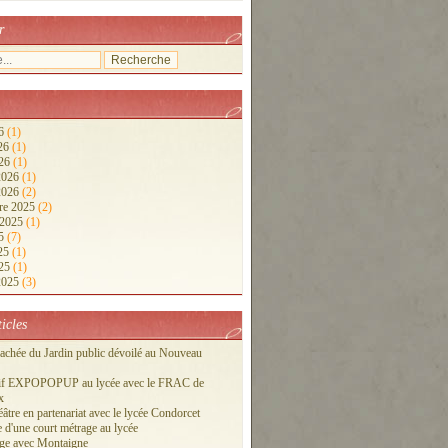
r
26
(1)
026
(1)
026
(1)
 2026
(1)
 2026
(2)
re 2025
(2)
 2025
(1)
25
(7)
025
(1)
025
(1)
 2025
(3)
ticles
cachée du Jardin public dévoilé au Nouveau
tif EXPOPOPUP au lycée avec le FRAC de
x
éâtre en partenariat avec le lycée Condorcet
 d'une court métrage au lycée
ge avec Montaigne