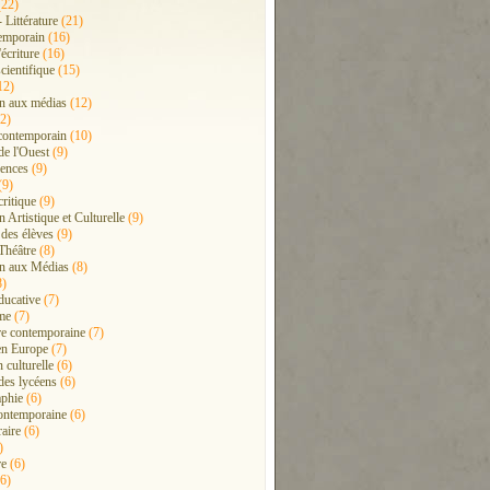
22)
- Littérature
(21)
emporain
(16)
'écriture
(16)
cientifique
(15)
12)
n aux médias
(12)
2)
contemporain
(10)
de l'Ouest
(9)
ences
(9)
(9)
critique
(9)
 Artistique et Culturelle
(9)
 des élèves
(9)
Théâtre
(8)
n aux Médias
(8)
8)
ducative
(7)
me
(7)
ure contemporaine
(7)
en Europe
(7)
 culturelle
(6)
 des lycéens
(6)
phie
(6)
ontemporaine
(6)
raire
(6)
)
re
(6)
6)