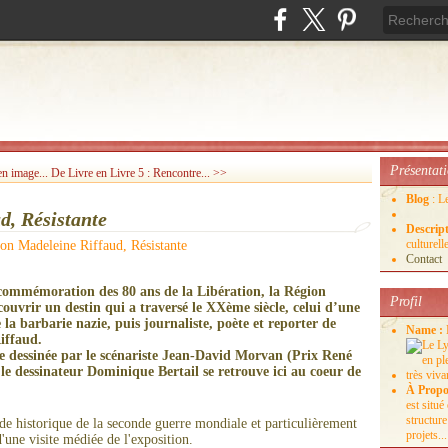
Présentat
en image...
De Livre en Livre 5 : Rencontre... >>
Blog
: L
d, Résistante
Descrip
culture
Contact
commémoration des 80 ans de la Libération, la Région
Profil
uvrir un destin qui a traversé le XXème siècle, celui d’une
la barbarie nazie, puis journaliste, poète et reporter de
Name :
iffaud.
e dessinée par le scénariste Jean-David Morvan (Prix René
le dessinateur Dominique Bertail se retrouve ici au coeur de
À Propo
est situ
structure
iode historique de la seconde guerre mondiale et particulièrement
projets...
d'une visite médiée de l'exposition.