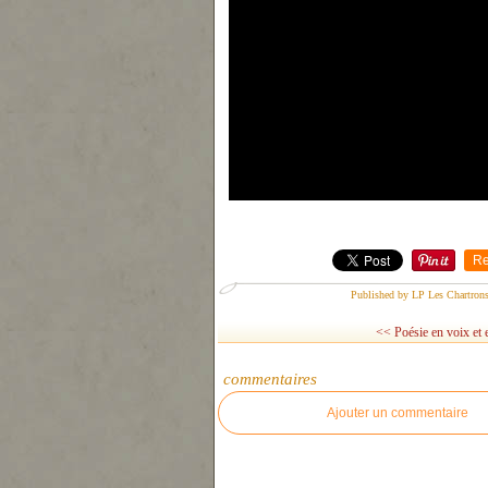
Re
Published by LP Les Chartron
<< Poésie en voix et 
commentaires
Ajouter un commentaire