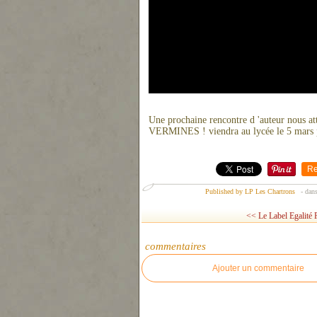
Une prochaine rencontre d 'auteur nous att
VERMINES ! viendra au lycée le 5 mars 
Re
Published by LP Les Chartrons
-
dan
<< Le Label Egalité F
commentaires
Ajouter un commentaire