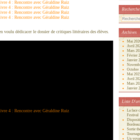
Recherche
 voulu dédicacer le dossier de critiques littéraires des élèves.
Archives
Mai 20
Avril 2
Mars 2
Février
Janvier
Novemb
Octobre
Mai 20
Avril 2
Mars 2
Janvier
Liste D'ar
La face 
Festival
Disposi
Bordeau
Sortie th
Tournage
Un voya