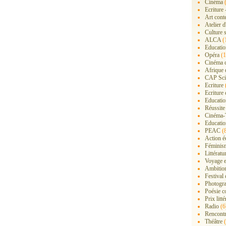
Cinéma
(
Ecriture 
Art cont
Atelier d
Culture s
ALCA
(
Educatio
Opéra
(1
Cinéma 
Afrique 
CAP Sci
Ecriture
Ecriture 
Education
Réussite
Cinéma-
Educatio
PEAC
(
Action é
Féminis
Littérat
Voyage 
Ambition
Festival
Photogra
Poésie c
Prix litté
Radio
(6
Rencont
Théâtre
(