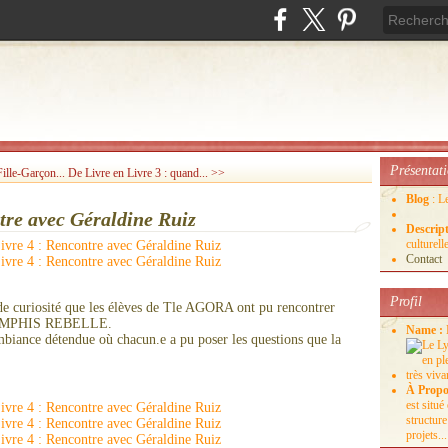
Présentat
ille-Garçon...
De Livre en Livre 3 : quand... >>
Blog
: L
tre avec Géraldine Ruiz
Descrip
culture
Contact
Profil
de curiosité que les élèves de Tle AGORA ont pu rencontrer
e MEMPHIS REBELLE.
Name :
biance détendue où chacun.e a pu poser les questions que la
À Propo
est situ
structure
projets...