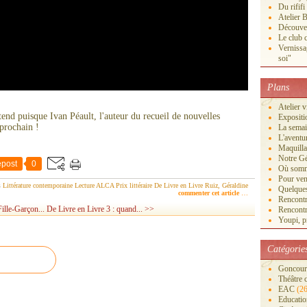
Du rififi
Atelier B
Découver
Le club c
Vernissa
soi"
Plans
Atelier 
end puisque Ivan Péault, l'auteur du recueil de nouvelles
Exposi
prochain !
La semai
L'aventu
Maquilla
Notre Gé
post
0
Où somm
Pour veni
s
Littérature contemporaine
Lecture
ALCA
Prix littéraire
De Livre en Livre
Ruiz, Géraldine
Quelques
commenter cet article
…
Rencontr
ille-Garçon...
De Livre en Livre 3 : quand... >>
Rencontr
Youpi, pr
Catégorie
Goncourt
Théâtre 
EAC
(26
Educatio