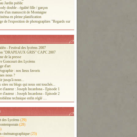
 au Jardin public
ody double - égalité fille / garçon
te d'un manuscrit de Montaigne
inéma en pleine planification
ge de l'exposition de photographies "Regards sur
vidéo - Festival des lycéens 2007
tion "DRAPEAUX GRIS" CAPC 2007
ne de la presse
re Goncourt des Lycéens
ge d'art
ographie : nos lieux favoris
es nous ?
r jusqu'à nous...
 sites ou blogs qui nous ont touchés...
e d'auteur : Joseph Incardona - Episode 1
e d'auteur : Joseph Incardona - Episode 2
oblème technique enfin réglé ....
s
 des Lycéens
(29)
contemporain
(28)
)
n cinématographique
(25)