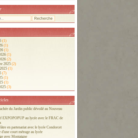
r
26
(1)
026
(1)
026
(1)
 2026
(1)
 2026
(2)
re 2025
(2)
 2025
(1)
25
(7)
025
(1)
025
(1)
 2025
(3)
ticles
cachée du Jardin public dévoilé au Nouveau
tif EXPOPOPUP au lycée avec le FRAC de
x
éâtre en partenariat avec le lycée Condorcet
 d'une court métrage au lycée
ge avec Montaigne