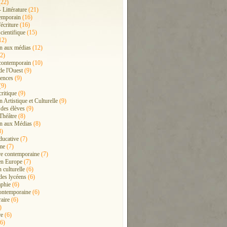
22)
- Littérature
(21)
emporain
(16)
'écriture
(16)
cientifique
(15)
12)
n aux médias
(12)
2)
contemporain
(10)
de l'Ouest
(9)
ences
(9)
(9)
critique
(9)
 Artistique et Culturelle
(9)
 des élèves
(9)
Théâtre
(8)
n aux Médias
(8)
8)
ducative
(7)
me
(7)
ure contemporaine
(7)
en Europe
(7)
 culturelle
(6)
 des lycéens
(6)
phie
(6)
ontemporaine
(6)
raire
(6)
)
re
(6)
6)