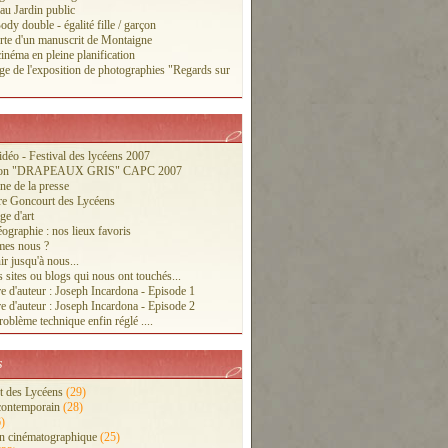
 au Jardin public
ody double - égalité fille / garçon
te d'un manuscrit de Montaigne
inéma en pleine planification
ge de l'exposition de photographies "Regards sur
vidéo - Festival des lycéens 2007
tion "DRAPEAUX GRIS" CAPC 2007
ne de la presse
re Goncourt des Lycéens
ge d'art
ographie : nos lieux favoris
es nous ?
r jusqu'à nous...
 sites ou blogs qui nous ont touchés...
e d'auteur : Joseph Incardona - Episode 1
e d'auteur : Joseph Incardona - Episode 2
oblème technique enfin réglé ....
s
 des Lycéens
(29)
contemporain
(28)
)
n cinématographique
(25)