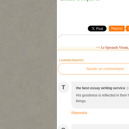
Repost
<< Le Spectacle Vivant, 
commentaires
Ajouter un commentaire
T
the best essay writing service
2
His goodness is reflected in their
things.
Répondre