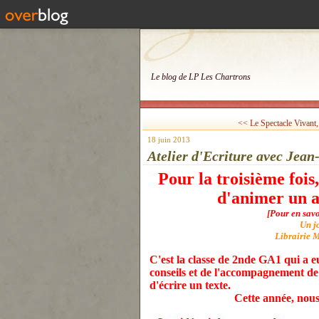
Le blog de LP Les Chartrons
<< Le Spectacle Vivant, 
18 juin 2013
Atelier d'Ecriture avec Jea
Pour la troisième foi
d'animer un a
[Pour en savoi
Un jo
Librairie 
C'est la classe de 2nde GA1 qui a e
conseils et de l'accompagnement de 
d'écrire un texte.
Cette année, nous 