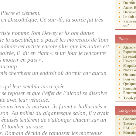
Du rififi
Atelier B
 Pierre et clément.
Découver
Le club c
en Discothèque. Ce soir-là, la soirée fut très
Vernissa
soi"
artiste nommé Tom Dewey et ils ont dansé
de la discothèque a passé les morceaux de Tom
Plans
admire cet artiste encore plus que les autres est
Atelier 
soirée, il
dit en riant « si un jour je rencontre
Exposi
La semai
s mourir en paix ».
L'aventu
eaucoup.
Maquilla
Notre Gé
amis cherchent un endroit où dormir car aucun
Où somm
Pour veni
Quelques
n qui leur sembla inoccupée.
Rencontr
se reposer et que l’effet de l’alcool se dissolve
Rencontr
Youpi, pr
ute avec leur véhicule.
découvrirent la maison, ils furent « hallucinés »
Catégorie
ison. Au milieu du gigantesque salon, il y avait
 épuisés tentèrent de s’allonger chacun sur un
Goncourt
Théâtre 
fit tomber un vase.
EAC
(26
aux. Romain décida de ramasser les morceaux
Educatio