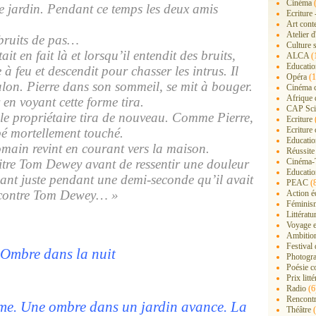
Cinéma
(
 le jardin. Pendant ce temps les deux amis
Ecriture 
Art cont
Atelier d
 bruits de pas…
Culture s
it en fait là et lorsqu’il entendit des bruits,
ALCA
(
Educatio
e à feu et descendit pour chasser les intrus. Il
Opéra
(1
on. Pierre dans son sommeil, se mit à bouger.
Cinéma 
Afrique 
 en voyant cette forme tira.
CAP Sci
 le propriétaire tira de nouveau. Comme Pierre,
Ecriture
Ecriture 
pé mortellement touché.
Education
main revint en courant vers la maison.
Réussite
aitre Tom Dewey avant de ressentir une douleur
Cinéma-
Educatio
sant juste pendant une demi-seconde qu’il avait
PEAC
(
rencontre Tom Dewey… »
Action é
Féminis
Littérat
Voyage 
Ambition
Festival
Ombre dans la nuit
Photogra
Poésie c
Prix litté
Radio
(6
Rencont
alme. Une ombre dans un jardin avance. La
Théâtre
(