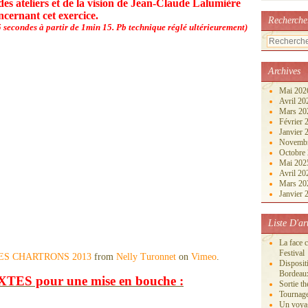
es ateliers et de la vision de Jean-Claude Lalumière
ncernant cet exercice.
Recherche
 secondes à partir de 1min 15. Pb technique réglé ultérieurement)
Archives
Mai 20
Avril 2
Mars 2
Février
Janvier
Novemb
Octobre
Mai 20
Avril 2
Mars 2
Janvier
Liste D'ar
La face 
Festival
 LP LES CHARTRONS 2013
from
Nelly Turonnet
on
Vimeo
.
Disposi
Bordeau
S pour une mise en bouche :
Sortie th
Tournage
Un voya