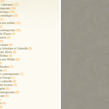
22)
- Littérature
(21)
emporain
(16)
'écriture
(16)
cientifique
(15)
12)
n aux médias
(12)
2)
contemporain
(10)
de l'Ouest
(9)
ences
(9)
(9)
critique
(9)
 Artistique et Culturelle
(9)
 des élèves
(9)
Théâtre
(8)
n aux Médias
(8)
8)
ducative
(7)
me
(7)
ure contemporaine
(7)
en Europe
(7)
 culturelle
(6)
 des lycéens
(6)
phie
(6)
ontemporaine
(6)
raire
(6)
)
re
(6)
6)