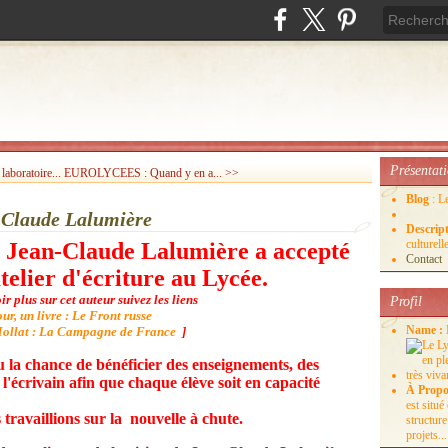
Présentat
laboratoire...
EUROLYCEES : Quand y en a... >>
Blog
: L
n-Claude Lalumière
Descrip
culture
s, Jean-Claude Lalumière a accepté
Contact
telier d'écriture au Lycée.
r plus sur cet auteur suivez les liens
Profil
ur, un livre : Le Front russe
Name :
Mollat : La Campagne de France
]
u la chance de bénéficier des enseignements, des
l'écrivain afin que chaque élève soit en capacité
À Propo
est situ
travaillions sur la nouvelle à chute.
structure
projets...