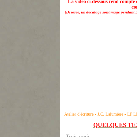
La vidéo ci-dessous rend compte d
co
(Désolée, un décalage son/image pendant 5
Atelier d'écriture - J.C. Lalumière -
QUELQUES TEXTE
Trois amis