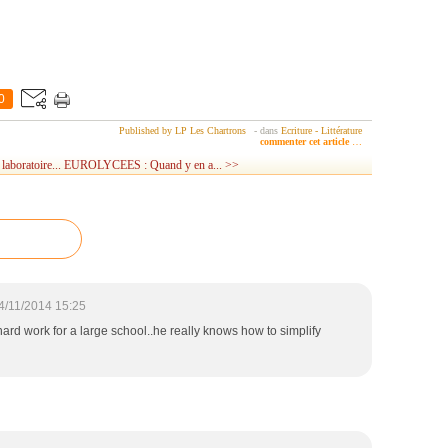
0
Published by LP Les Chartrons
-
dans
Ecriture - Littérature
commenter cet article
…
laboratoire...
EUROLYCEES : Quand y en a... >>
4/11/2014 15:25
 hard work for a large school..he really knows how to simplify