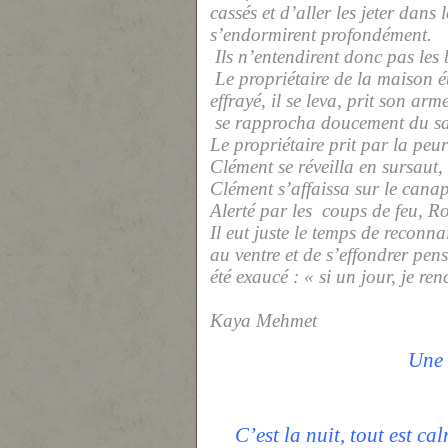
cassés et d’aller les jeter dans
s’endormirent profondément.
Ils n’entendirent donc pas les
Le propriétaire de la maison éta
effrayé, il se leva, prit son arm
se rapprocha doucement du sal
Le propriétaire prit par la peur
Clément se réveilla en sursaut,
Clément s’affaissa sur le cana
Alerté par les
coups de feu, Ro
Il eut juste le temps de reconn
au ventre et de s’effondrer pen
été exaucé : « si un jour, je 
Kaya Mehmet
Une 
C’est la nuit, tout est c