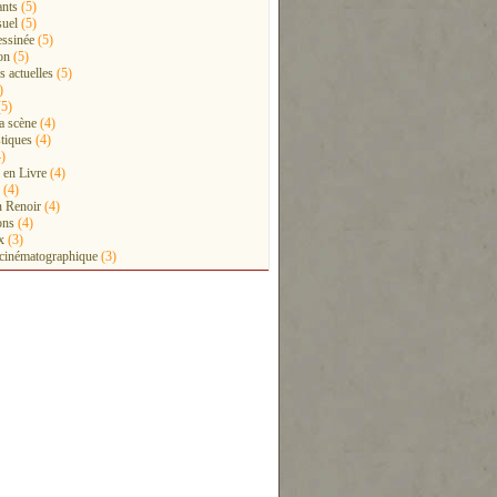
ants
(5)
suel
(5)
ssinée
(5)
on
(5)
 actuelles
(5)
)
5)
la scène
(4)
stiques
(4)
)
 en Livre
(4)
(4)
n Renoir
(4)
ons
(4)
x
(3)
 cinématographique
(3)