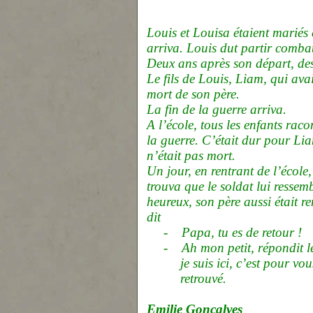
Louis et Louisa étaient mariés
arriva. Louis dut partir combat
Deux ans après son départ, des
Le fils de Louis, Liam, qui ava
mort de son père.
La fin de la guerre arriva.
A l’école, tous les enfants rac
la guerre. C’était dur pour Li
n’était pas mort.
Un jour, en rentrant de l’école
trouva que le soldat lui ressembl
heureux, son père aussi était re
dit
-
Papa, tu es de retour !
-
Ah mon petit, répondit le
je suis ici, c’est pour v
retrouvé.
Emilie Gonçalves