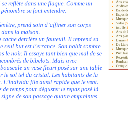
Arts viv
i se reflète dans une flaque. Comme un
Audiovi
a pénombre se font entendre.
Bande de
Expositi
Musiques
Vidéo
(5
fenêtre, prend soin d’affiner son corps
test_list
(
re dans la maison.
Arts de 
Arts pla
 cache derrière un fauteuil. Il reprend sa
Danse
(4
De Livre
le seul but est l’errance. Son habit sombre
Musique
s le noir. Il essaye tant bien que mal de se
Prix Jea
Récréati
encombrés de bibelots. Mais avec
Bordeau
Critique
 bouscule un vase fleuri posé sur une table
r le sol tel du cristal. Les habitants de la
. L’individu file aussi rapide que le vent.
 de temps pour déguster le repas posé là
r signe de son passage quatre empreintes