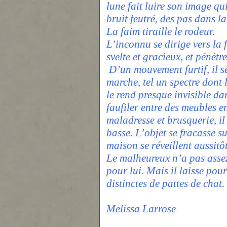
lune fait luire son image qu
bruit feutré, des pas dans l
La faim tiraille le rodeur.
L’inconnu se dirige vers la 
svelte et gracieux, et pénèt
D’un mouvement furtif, il se
marche, tel un spectre dont 
le rend presque invisible dan
faufiler entre des meubles 
maladresse et brusquerie, il
basse. L’objet se fracasse su
maison se réveillent aussitôt
Le malheureux n’a pas assez
pour lui. Mais il laisse pou
distinctes de pattes de chat.
Melissa Larrose