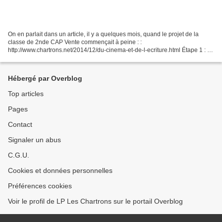
On en parlait dans un article, il y a quelques mois, quand le projet de la
classe de 2nde CAP Vente commençait à peine : :
http://www.chartrons.net/2014/12/du-cinema-et-de-l-ecriture.html Étape 1 : La
classe de 2nde CAP Vente option D (Librairie-presse)...
Hébergé par Overblog
Top articles
Pages
Contact
Signaler un abus
C.G.U.
Cookies et données personnelles
Préférences cookies
Voir le profil de LP Les Chartrons sur le portail Overblog