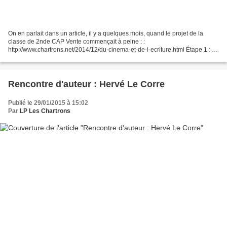
On en parlait dans un article, il y a quelques mois, quand le projet de la
classe de 2nde CAP Vente commençait à peine : :
http://www.chartrons.net/2014/12/du-cinema-et-de-l-ecriture.html Étape 1 : La
classe de 2nde CAP Vente option D (Librairie-presse)...
Rencontre d'auteur : Hervé Le Corre
Publié le 29/01/2015 à 15:02
Par
LP Les Chartrons