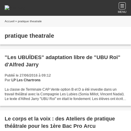
MENU
Accueil
» pratique theatrale
pratique theatrale
"Les UBUÏDES" adaptation libre de "UBU Roi"
d'Alfred Jarry
Publié le 27/06/2016 à 09:12
Par
LP Les Chartrons
La classe de Terminale CAP Vente option B et D a été investie dans un
travail théâtral avec la Compagnie Les Lubies (Sonia Millot, Vincent Nadal).
Le texte d'Alfred Jarry "UBU Roi" en était le fondement. Les élèves ont écrit
des saynètes, des situations...
Le corps et la voix : des Ateliers de pratique
théâtrale pour les 1ère Bac Pro Arcu