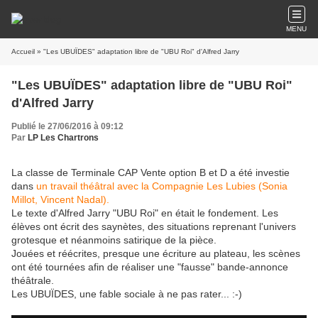
MENU
Accueil
» "Les UBUÏDES" adaptation libre de "UBU Roi" d'Alfred Jarry
"Les UBUÏDES" adaptation libre de "UBU Roi"
d'Alfred Jarry
Publié le 27/06/2016 à 09:12
Par
LP Les Chartrons
La classe de Terminale CAP Vente option B et D a été investie
dans
un travail théâtral avec la Compagnie Les Lubies (Sonia
Millot, Vincent Nadal).
Le texte d'Alfred Jarry "UBU Roi" en était le fondement. Les
élèves ont écrit des saynètes, des situations reprenant l'univers
grotesque et néanmoins satirique de la pièce.
Jouées et réécrites, presque une écriture au plateau, les scènes
ont été tournées afin de réaliser une "fausse" bande-annonce
théâtrale.
Les UBUÏDES, une fable sociale à ne pas rater... :-)