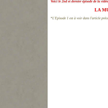
Voici le 2nd et dernier épisode de la vid
LA M
*
L'Episode 1 est à voir dans l'article pré