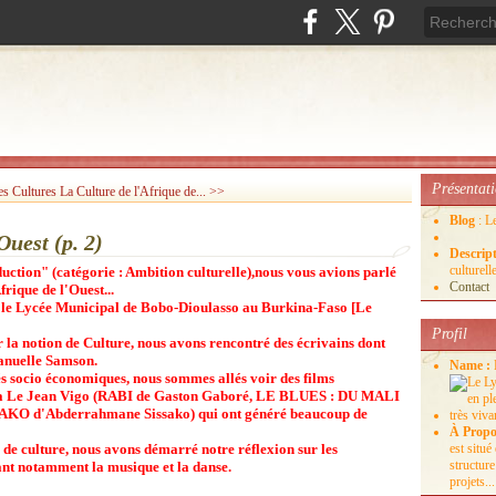
Présentat
es Cultures
La Culture de l'Afrique de... >>
Blog
: L
Ouest (p. 2)
Descrip
culture
uction" (catégorie : Ambition culturelle),nous vous avions parlé
Contact
frique de l'Ouest...
vec le Lycée Municipal de Bobo-Dioulasso au Burkina-Faso [Le
Profil
r la notion de Culture, nous avons rencontré des écrivains dont
anuelle Samson.
Name :
és socio économiques, nous sommes allés voir des films
éma Le Jean Vigo (RABI de Gaston Gaboré, LE BLUES : DU MALI
AKO d'Abderrahmane Sissako) qui ont généré beaucoup de
À Propo
e de culture, nous avons démarré notre réflexion sur les
est situ
structure
ant notamment la musique et la danse.
projets...