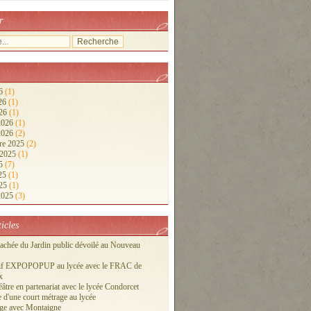
r
26
(1)
026
(1)
026
(1)
 2026
(1)
 2026
(2)
re 2025
(2)
 2025
(1)
25
(7)
025
(1)
025
(1)
 2025
(3)
ticles
cachée du Jardin public dévoilé au Nouveau
tif EXPOPOPUP au lycée avec le FRAC de
x
éâtre en partenariat avec le lycée Condorcet
 d'une court métrage au lycée
ge avec Montaigne