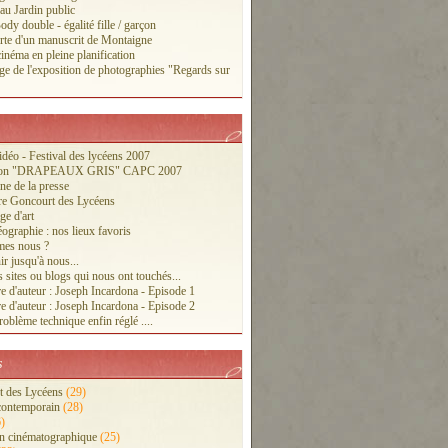
 au Jardin public
ody double - égalité fille / garçon
te d'un manuscrit de Montaigne
inéma en pleine planification
ge de l'exposition de photographies "Regards sur
vidéo - Festival des lycéens 2007
tion "DRAPEAUX GRIS" CAPC 2007
ne de la presse
re Goncourt des Lycéens
ge d'art
ographie : nos lieux favoris
es nous ?
r jusqu'à nous...
 sites ou blogs qui nous ont touchés...
e d'auteur : Joseph Incardona - Episode 1
e d'auteur : Joseph Incardona - Episode 2
oblème technique enfin réglé ....
s
 des Lycéens
(29)
contemporain
(28)
)
n cinématographique
(25)