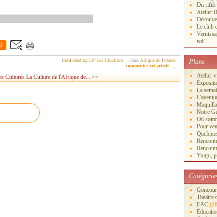
Du rififi
Atelier B
Découver
Le club c
Vernissa
soi"
0
Published by LP Les Chartrons
-
dans
Afrique de l'Ouest
Plans
commenter cet article
…
Atelier 
es Cultures
La Culture de l'Afrique de... >>
Exposi
La semai
L'aventu
Maquilla
Notre Gé
Où somm
Pour veni
Quelques
Rencontr
Rencontr
Youpi, pr
Catégorie
Goncourt
Théâtre 
EAC
(26
Educatio