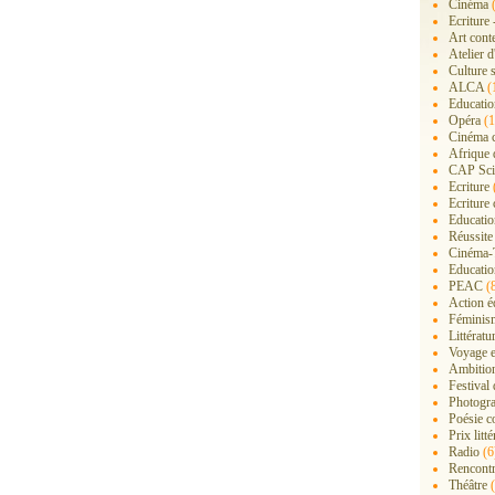
Cinéma
(
Ecriture 
Art cont
Atelier d
Culture s
ALCA
(
Educatio
Opéra
(1
Cinéma 
Afrique 
CAP Sci
Ecriture
Ecriture 
Education
Réussite
Cinéma-
Educatio
PEAC
(
Action é
Féminis
Littérat
Voyage 
Ambition
Festival
Photogra
Poésie c
Prix litté
Radio
(6
Rencont
Théâtre
(