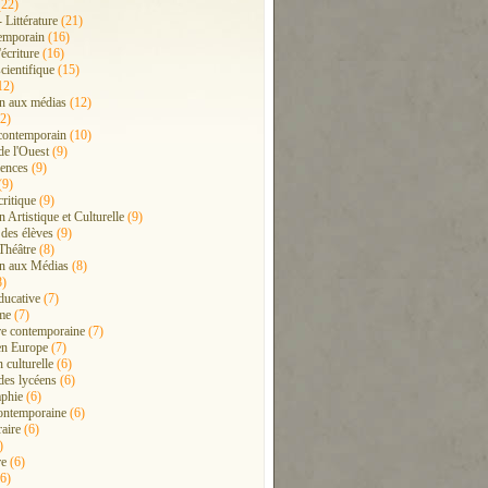
22)
- Littérature
(21)
emporain
(16)
'écriture
(16)
cientifique
(15)
12)
n aux médias
(12)
2)
contemporain
(10)
de l'Ouest
(9)
ences
(9)
(9)
critique
(9)
 Artistique et Culturelle
(9)
 des élèves
(9)
Théâtre
(8)
n aux Médias
(8)
8)
ducative
(7)
me
(7)
ure contemporaine
(7)
en Europe
(7)
 culturelle
(6)
 des lycéens
(6)
phie
(6)
ontemporaine
(6)
raire
(6)
)
re
(6)
6)