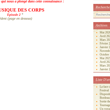
éo qui nous a plongé dans cette connaissance :
Recherche
USIQUE DES CORPS
Episode 2
*
cédent (page en dessous)
Archives
Mai 20
Avril 2
Mars 2
Février
Janvier
Novemb
Octobre
Mai 20
Avril 2
Mars 2
Janvier
Liste D'ar
La face 
Festival
Disposi
Bordeau
Sortie th
Tournage
Un voya