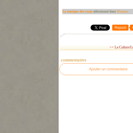
La musique des corps
sélectionné dans
Musique
Repost
<< La Culture/L
commentaires
Ajouter un commentaire