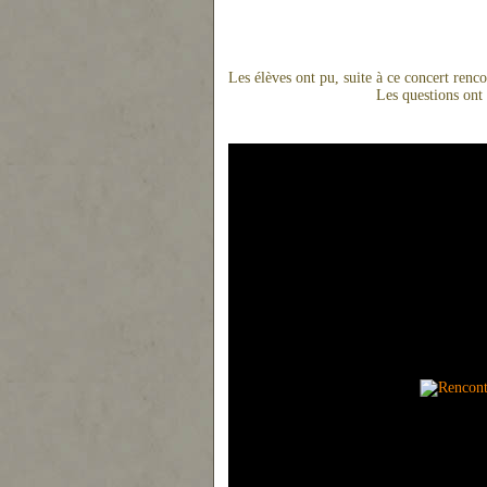
Les élèves ont pu, suite à ce concert renc
Les questions ont 