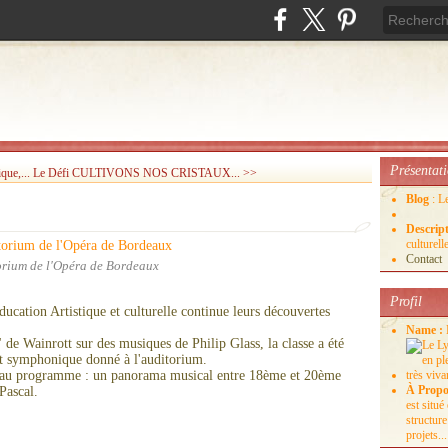
Présentat
que,...
Le Défi CULTIVONS NOS CRISTAUX... >>
Blog
: L
Descrip
culture
Contact
orium de l'Opéra de Bordeaux
Profil
ducation Artistique et culturelle continue leurs découvertes
.
Name :
 de Wainrott sur des musiques de Philip Glass, la classe a été
rt symphonique donné à l'auditorium.
 au programme : un panorama musical entre 18ème et 20ème
À Propo
Pascal.
est situ
structure
projets...