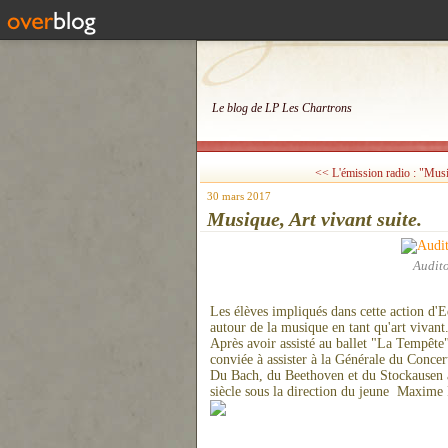
Le blog de LP Les Chartrons
<< L'émission radio : "Musi
30 mars 2017
Musique, Art vivant suite.
Audit
Les élèves impliqués dans cette action d'E
autour de la musique en tant qu'art vivant
Après avoir assisté au ballet "La Tempête"
conviée à assister à la Générale du Conce
Du Bach, du Beethoven et du Stockausen
siècle sous la direction du jeune Maxime 