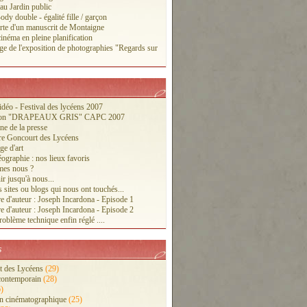
 au Jardin public
ody double - égalité fille / garçon
te d'un manuscrit de Montaigne
inéma en pleine planification
ge de l'exposition de photographies "Regards sur
vidéo - Festival des lycéens 2007
tion "DRAPEAUX GRIS" CAPC 2007
ne de la presse
re Goncourt des Lycéens
ge d'art
ographie : nos lieux favoris
es nous ?
r jusqu'à nous...
 sites ou blogs qui nous ont touchés...
e d'auteur : Joseph Incardona - Episode 1
e d'auteur : Joseph Incardona - Episode 2
oblème technique enfin réglé ....
s
 des Lycéens
(29)
contemporain
(28)
)
n cinématographique
(25)