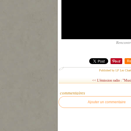
Rencontre
Re
Published by LP Les Char
<< L'émission radio : "Musi
commentaires
Ajouter un commentaire