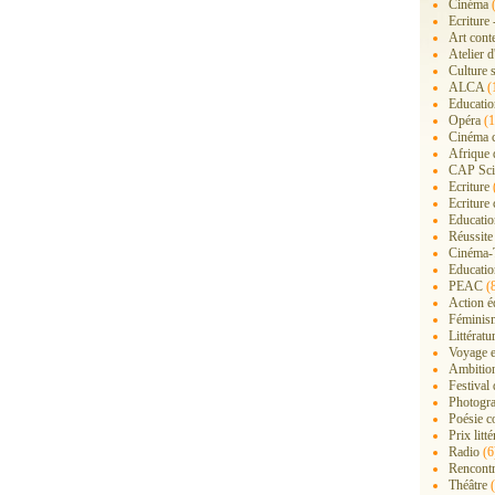
Cinéma
(
Ecriture 
Art cont
Atelier d
Culture s
ALCA
(
Educatio
Opéra
(1
Cinéma 
Afrique 
CAP Sci
Ecriture
Ecriture 
Education
Réussite
Cinéma-
Educatio
PEAC
(
Action é
Féminis
Littérat
Voyage 
Ambition
Festival
Photogra
Poésie c
Prix litté
Radio
(6
Rencont
Théâtre
(