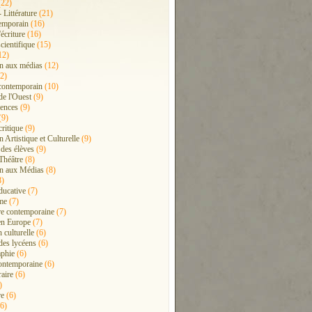
22)
- Littérature
(21)
emporain
(16)
'écriture
(16)
cientifique
(15)
12)
n aux médias
(12)
2)
contemporain
(10)
de l'Ouest
(9)
ences
(9)
(9)
critique
(9)
 Artistique et Culturelle
(9)
 des élèves
(9)
Théâtre
(8)
n aux Médias
(8)
8)
ducative
(7)
me
(7)
ure contemporaine
(7)
en Europe
(7)
 culturelle
(6)
 des lycéens
(6)
phie
(6)
ontemporaine
(6)
raire
(6)
)
re
(6)
6)