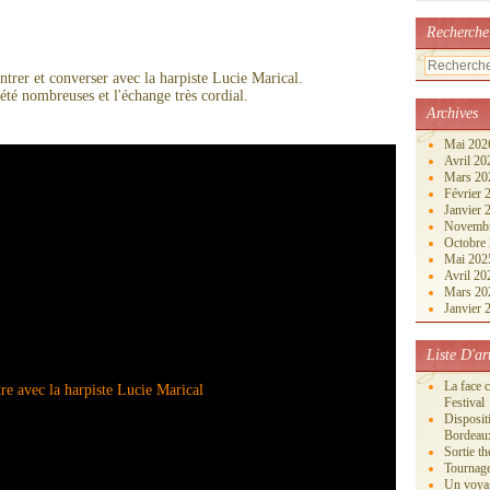
Recherche
ontrer et converser avec la harpiste Lucie Marical.
été nombreuses et l'échange très cordial.
Archives
Mai 20
Avril 2
Mars 2
Février
Janvier
Novemb
Octobre
Mai 20
Avril 2
Mars 2
Janvier
Liste D'ar
La face 
Festival
Disposi
Bordeau
Sortie th
Tournage
Un voya