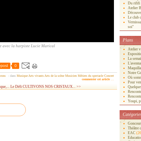
Du rififi
Atelier B
Découver
Le club c
Vernissa
soi"
Plans
 avec la harpiste Lucie Marical
Atelier 
Exposi
La semai
L'aventu
post
0
Maquilla
Notre Gé
trons
-
dans
Musique
Arts vivants
Arts de la scène
Musicien
Métiers du spectacle
Concert
Où somm
commenter cet article
…
Pour veni
que,...
Le Défi CULTIVONS NOS CRISTAUX... >>
Quelques
Rencontr
Rencontr
Youpi, pr
Catégorie
Goncourt
Théâtre 
EAC
(26
Educatio