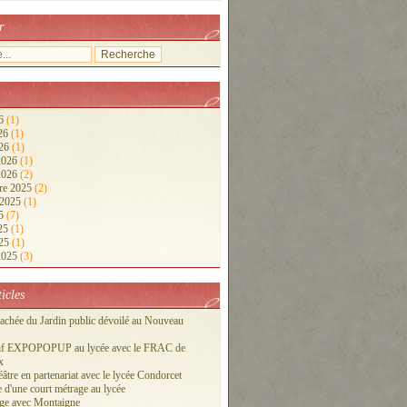
r
26
(1)
026
(1)
026
(1)
 2026
(1)
 2026
(2)
re 2025
(2)
 2025
(1)
25
(7)
025
(1)
025
(1)
 2025
(3)
ticles
cachée du Jardin public dévoilé au Nouveau
tif EXPOPOPUP au lycée avec le FRAC de
x
éâtre en partenariat avec le lycée Condorcet
 d'une court métrage au lycée
ge avec Montaigne