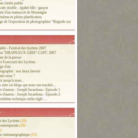
 au Jardin public
ody double - égalité fille / garçon
te d'un manuscrit de Montaigne
inéma en pleine planification
ge de l'exposition de photographies "Regards sur
vidéo - Festival des lycéens 2007
tion "DRAPEAUX GRIS" CAPC 2007
ne de la presse
re Goncourt des Lycéens
ge d'art
ographie : nos lieux favoris
es nous ?
r jusqu'à nous...
 sites ou blogs qui nous ont touchés...
e d'auteur : Joseph Incardona - Episode 1
e d'auteur : Joseph Incardona - Episode 2
oblème technique enfin réglé ....
s
 des Lycéens
(29)
contemporain
(28)
)
n cinématographique
(25)