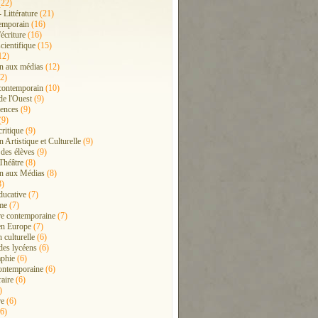
22)
- Littérature
(21)
emporain
(16)
'écriture
(16)
cientifique
(15)
12)
n aux médias
(12)
2)
contemporain
(10)
de l'Ouest
(9)
ences
(9)
(9)
critique
(9)
 Artistique et Culturelle
(9)
 des élèves
(9)
Théâtre
(8)
n aux Médias
(8)
8)
ducative
(7)
me
(7)
ure contemporaine
(7)
en Europe
(7)
 culturelle
(6)
 des lycéens
(6)
phie
(6)
ontemporaine
(6)
raire
(6)
)
re
(6)
6)