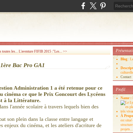
Présentat
toutes les...
L'aventure FIFIB 2015 :"Les... >>
Blog
: L
s 1ère Bac Pro GA1
Descrip
culture
Contact
stion Administration 1 a été retenue pour ce
Profil
t au cinéma ce que le Prix Goncourt des Lycéens
Name :
st à la Littérature.
dans l'année scolaire à travers lequels bien des
À Propo
t son plein dans la classe entre langage et
est situ
 enjeux du cinéma, et les ateliers d'acriture de
structure
projets...