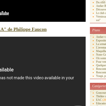
Du rififi
Atelier B
Découver
Le club c
Vernissa
soi"
" de Philippe Faucon
Plans
Atelier 
Exposi
La semai
L'aventu
Maquilla
Notre Gé
Où somm
Pour veni
Quelques
Rencontr
Rencontr
Youpi, pr
Catégorie
Goncourt
Théâtre 
EAC
(26
Educatio