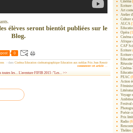
Cinéma
(
Ecriture 
Art cont
Atelier d
Culture s
ants.
ALCA
(
es élèves seront bientôt publiées sur le
Educatio
Opéra
(1
Blog.
Cinéma 
Afrique 
CAP Sci
Ecriture
post
0
Ecriture 
Education
rons
-
dans
Cinéma
Education cinématographique
Education aux médias
Prix Jean Renoir
Réussite
commenter cet article
…
Cinéma-
Educatio
toutes les...
L'aventure FIFIB 2015 :"Les... >>
PEAC
(
Action é
Féminis
Littérat
Voyage 
Ambition
Festival
Photogra
Poésie c
Prix litté
Radio
(6
Rencont
Théâtre
(