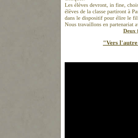
Les élèves devront, in fine, choi
élèves de la classe partiront à P
dans le dispositif pour élire le 
Nous travaillons en partenariat
Deux f
"Vers l'autr