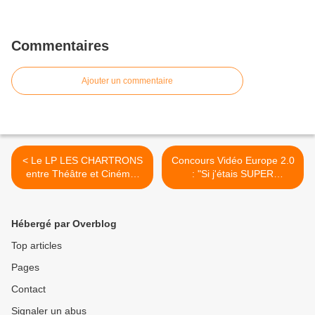
Commentaires
Ajouter un commentaire
< Le LP LES CHARTRONS
Concours Vidéo Europe 2.0
entre Théâtre et Cinéma,
: "Si j'étais SUPER
entre Dakar et Bordeaux...
Eurodéputé..." >
Hébergé par Overblog
Top articles
Pages
Contact
Signaler un abus