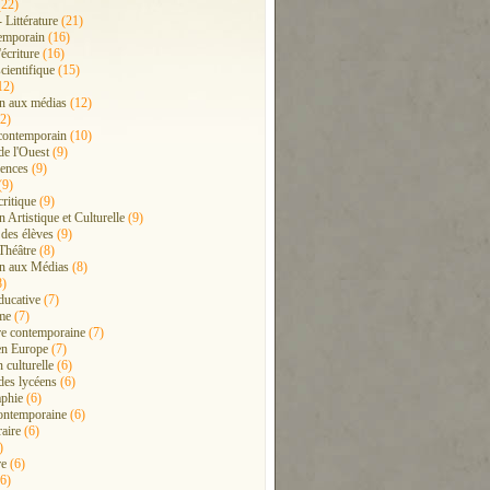
22)
- Littérature
(21)
emporain
(16)
'écriture
(16)
cientifique
(15)
12)
n aux médias
(12)
2)
contemporain
(10)
de l'Ouest
(9)
ences
(9)
(9)
critique
(9)
 Artistique et Culturelle
(9)
 des élèves
(9)
Théâtre
(8)
n aux Médias
(8)
8)
ducative
(7)
me
(7)
ure contemporaine
(7)
en Europe
(7)
 culturelle
(6)
 des lycéens
(6)
phie
(6)
ontemporaine
(6)
raire
(6)
)
re
(6)
6)