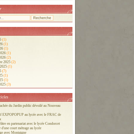
r
26
(1)
026
(1)
026
(1)
 2026
(1)
 2026
(2)
re 2025
(2)
 2025
(1)
25
(7)
025
(1)
025
(1)
 2025
(3)
ticles
cachée du Jardin public dévoilé au Nouveau
tif EXPOPOPUP au lycée avec le FRAC de
x
éâtre en partenariat avec le lycée Condorcet
 d'une court métrage au lycée
ge avec Montaigne