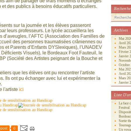
ts afin de partager de vrais moments d’échanges
et des publics à besoins éducatifs particuliers.
Recherche
ésents sur la journée et les élèves passeront
Archives
ar leurs professeurs. Le lycée accueillera les
es d’aveugles, l’AFTC (Association des Familles de
Mai 20
ccueil des personnes traumatisées crâniennes ou
Avril 2
es et Parents d’Enfants DYSlexiques), l’UNADEV
Mars 2
Février
Déficients Visuels), le Bordeaux Foot Fauteuil, le
Janvier
BP (Société des Artistes peignant de la Bouche et
Novemb
Octobre
Mai 20
liers que les élèves ont pu rencontrer l'artiste
Avril 2
. Ils ont pu échanger avec lui et expérimenter la
Mars 2
Janvier
.
 l'artiste
ici
Liste D'ar
La face 
Festival
Disposi
Bordeau
Sortie th
Tournage
post
0
Un voya