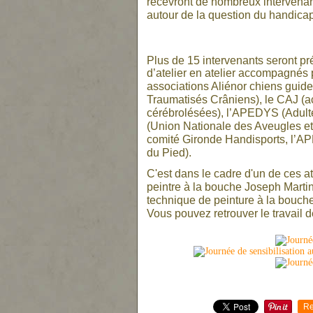
recevront de nombreux intervenan
autour de la question du handicap 
Plus de 15 intervenants seront pr
d’atelier en atelier accompagnés p
associations Aliénor chiens guid
Traumatisés Crâniens), le CAJ (a
cérébrolésées), l’APEDYS (Adult
(Union Nationale des Aveugles et 
comité Gironde Handisports, l’AP
du Pied).
C'est dans le cadre d'un de ces ate
peintre à la bouche Joseph Martins
technique de peinture à la bouche
Vous pouvez retrouver le travail de
Re