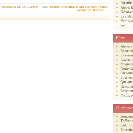
Du rififi
Published by LP Les Chartrons
-
dans
Handicap
Discrimination
Arts plastiques
Peinture
Atelier B
commenter cet article
…
Découver
Le club c
Vernissa
soi"
Plans
Atelier 
Exposi
La semai
L'aventu
Maquilla
Notre Gé
Où somm
Pour veni
Quelques
Rencontr
Rencontr
Youpi, pr
Catégorie
Goncourt
Théâtre 
EAC
(26
Educatio