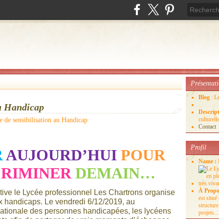
Présentat
Blog
: L
au Handicap
Descrip
culture
Contact
Profil
R
AUJOURD’HUI
POUR
Name :
CRIMINER
DEMAIN…
À Propo
ive le Lycée professionnel Les Chartrons organise
est situ
ux handicaps. Le vendredi 6/12/2019, au
structure
nationale des personnes handicapées, les lycéens
projets...