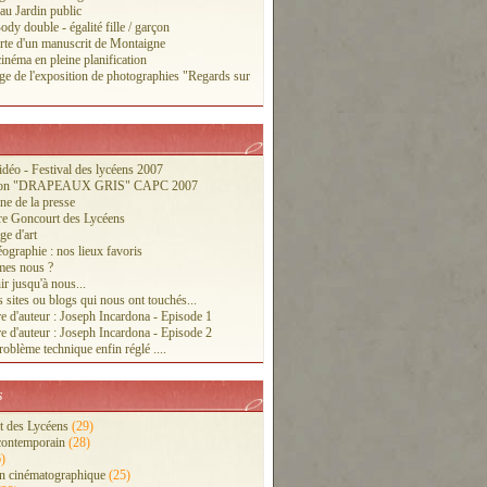
 au Jardin public
ody double - égalité fille / garçon
te d'un manuscrit de Montaigne
inéma en pleine planification
ge de l'exposition de photographies "Regards sur
vidéo - Festival des lycéens 2007
tion "DRAPEAUX GRIS" CAPC 2007
ne de la presse
re Goncourt des Lycéens
ge d'art
ographie : nos lieux favoris
es nous ?
r jusqu'à nous...
 sites ou blogs qui nous ont touchés...
e d'auteur : Joseph Incardona - Episode 1
e d'auteur : Joseph Incardona - Episode 2
oblème technique enfin réglé ....
s
 des Lycéens
(29)
contemporain
(28)
)
n cinématographique
(25)