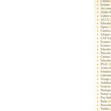
Cinéma
(
Ecriture 
Art cont
Atelier d
Culture s
ALCA
(
Educatio
Opéra
(1
Cinéma 
Afrique 
CAP Sci
Ecriture
Ecriture 
Education
Réussite
Cinéma-
Educatio
PEAC
(
Action é
Féminis
Littérat
Voyage 
Ambition
Festival
Photogra
Poésie c
Prix litté
Radio
(6
Rencont
Théâtre
(