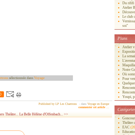
Du rififi
Atelier B
Découver
Le club c
Vernissa
soi"
Plans
Atelier 
Exposi
La semai
L'aventu
Maquilla
Notre Gé
Où somm
rtrons
sélectionnée dans
Voyage
Pour veni
Quelques
Rencontr
Rencontr
0
Youpi, pr
Published by LP Les Chartrons
-
dans
Voyage en Europe
commenter cet article
…
Catégorie
ers Théâtre...
La Belle Hélène d'Offenbach... >>
Goncourt
Théâtre 
EAC
(26
Educatio