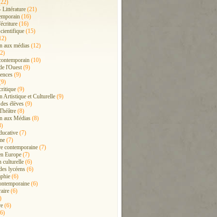
22)
- Littérature
(21)
emporain
(16)
'écriture
(16)
cientifique
(15)
12)
n aux médias
(12)
2)
contemporain
(10)
de l'Ouest
(9)
ences
(9)
(9)
critique
(9)
 Artistique et Culturelle
(9)
 des élèves
(9)
Théâtre
(8)
n aux Médias
(8)
8)
ducative
(7)
me
(7)
ure contemporaine
(7)
en Europe
(7)
 culturelle
(6)
 des lycéens
(6)
phie
(6)
ontemporaine
(6)
raire
(6)
)
re
(6)
6)