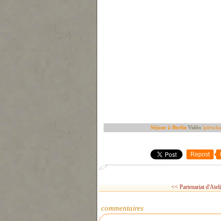
Séjour à Berlin
Vidéo
lplescha
Repost
<< Partenariat d'Ateli
commentaires