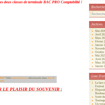
 des deux classes de terminale BAC PRO Comptabilité !
Recherche
Archives
Mai 20
Avril 2
Mars 2
Février
Janvier
Novemb
Octobre
Mai 20
Avril 2
Mars 2
Janvier
Liste D'ar
/2011
Vidéo
lpleschartrons
sélectionnée dans
Arts &
ents
La face 
Festival
 LE PLAISIR DU SOUVENIR :
Disposi
Bordeau
Sortie th
Tournage
Un voya