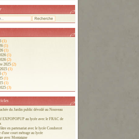
r
26
(1)
026
(1)
026
(1)
 2026
(1)
 2026
(2)
re 2025
(2)
 2025
(1)
25
(7)
025
(1)
025
(1)
 2025
(3)
ticles
cachée du Jardin public dévoilé au Nouveau
tif EXPOPOPUP au lycée avec le FRAC de
x
éâtre en partenariat avec le lycée Condorcet
 d'une court métrage au lycée
ge avec Montaigne