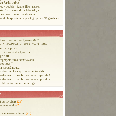
 au Jardin public
ody double - égalité fille / garçon
te d'un manuscrit de Montaigne
inéma en pleine planification
ge de l'exposition de photographies "Regards sur
vidéo - Festival des lycéens 2007
tion "DRAPEAUX GRIS" CAPC 2007
ne de la presse
re Goncourt des Lycéens
ge d'art
ographie : nos lieux favoris
es nous ?
r jusqu'à nous...
 sites ou blogs qui nous ont touchés...
e d'auteur : Joseph Incardona - Episode 1
e d'auteur : Joseph Incardona - Episode 2
oblème technique enfin réglé ....
s
 des Lycéens
(29)
contemporain
(28)
)
n cinématographique
(25)