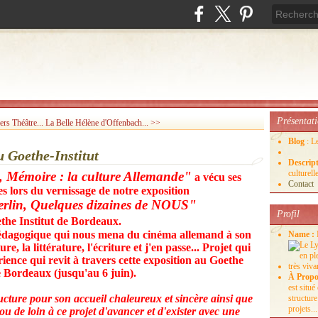
Présentat
ers Théâtre...
La Belle Hélène d'Offenbach... >>
Blog
: L
u Goethe-Institut
Descrip
culture
té, Mémoire : la culture Allemande"
a vécu ses
Contact
es lors du vernissage de notre exposition
rlin, Quelques dizaines de NOUS"
Profil
the Institut de Bordeaux.
 pédagogique qui nous mena du cinéma allemand à son
Name :
re, la littérature, l'écriture et j'en passe... Projet qui
ience qui revit à travers cette exposition au Goethe
e Bordeaux (jusqu'au 6 juin).
À Propo
est situ
ructure pour son accueil chaleureux et sincère ainsi que
structure
projets...
ou de loin à ce projet d'avancer et d'exister avec une