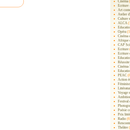
Cinéma
(
Ecriture 
Art cont
Atelier d
Culture s
ALCA
(
Educatio
Opéra
(1
Cinéma 
Afrique 
CAP Sci
Ecriture
Ecriture 
Education
Réussite
Cinéma-
Educatio
PEAC
(
Action é
Féminis
Littérat
Voyage 
Ambition
Festival
Photogra
Poésie c
Prix litté
Radio
(6
Rencont
Théâtre
(