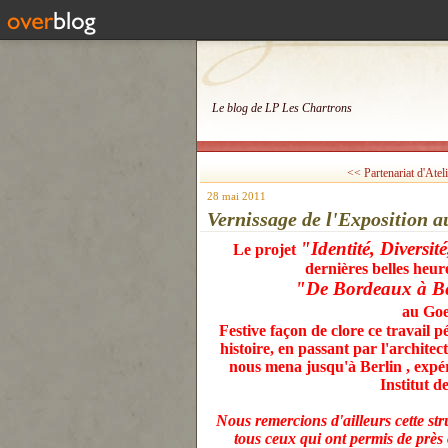
Le blog de LP Les Chartrons
<< Partenariat d'Ateli
28 mai 2011
Vernissage de l'Exposition a
"Identité, Diversi
Le projet
dernières belles heur
"De Bordeaux à Be
au Goe
Festive façon de clore ce travail
histoire, en passant par l'architectu
nous mena jusqu'à Berlin , expér
Institut d
Nous remercions d'ailleurs cette st
tous ceux qui ont permis de près 