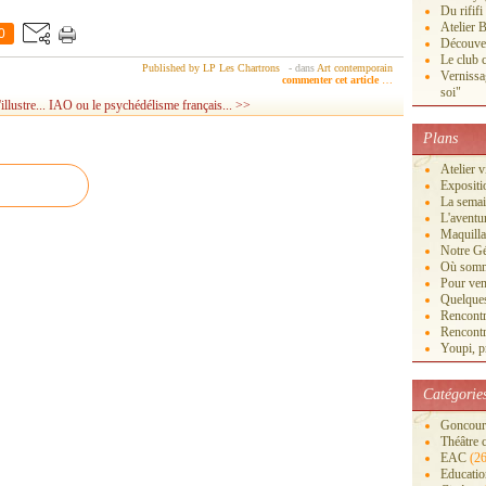
Du rififi
Atelier B
0
Découver
Le club c
Published by LP Les Chartrons
-
dans
Art contemporain
Vernissa
commenter cet article
…
soi"
llustre...
IAO ou le psychédélisme français... >>
Plans
Atelier 
Exposi
La semai
L'aventu
Maquilla
Notre Gé
Où somm
Pour veni
Quelques
Rencontr
Rencontr
Youpi, pr
Catégorie
Goncourt
Théâtre 
EAC
(26
Educatio