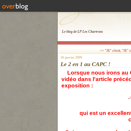
Le blog de LP Les Chartrons
<< "JE" s'écrit, "JE" s'i
26 janvier 2009
Le 2 en 1 au CAPC !
Lorsque nous irons au CA
vidéo dans l'article précé
exposition :
"
qui est un excellen