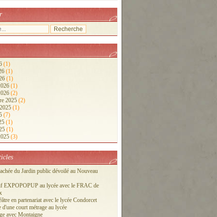
r
26
(1)
026
(1)
026
(1)
 2026
(1)
 2026
(2)
re 2025
(2)
 2025
(1)
25
(7)
025
(1)
025
(1)
 2025
(3)
ticles
cachée du Jardin public dévoilé au Nouveau
tif EXPOPOPUP au lycée avec le FRAC de
x
éâtre en partenariat avec le lycée Condorcet
 d'une court métrage au lycée
ge avec Montaigne