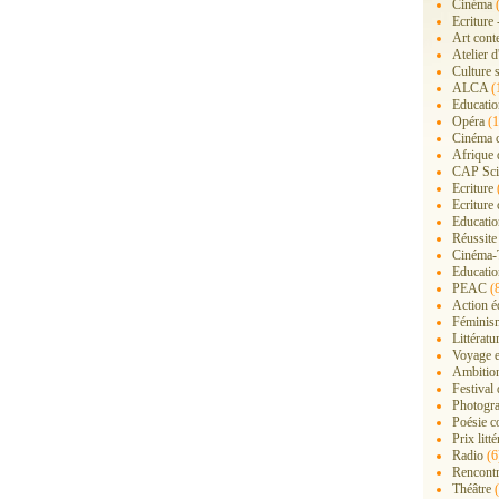
Cinéma
(
Ecriture 
Art cont
Atelier d
Culture s
ALCA
(
Educatio
Opéra
(1
Cinéma 
Afrique 
CAP Sci
Ecriture
Ecriture 
Education
Réussite
Cinéma-
Educatio
PEAC
(
Action é
Féminis
Littérat
Voyage 
Ambition
Festival
Photogra
Poésie c
Prix litté
Radio
(6
Rencont
Théâtre
(