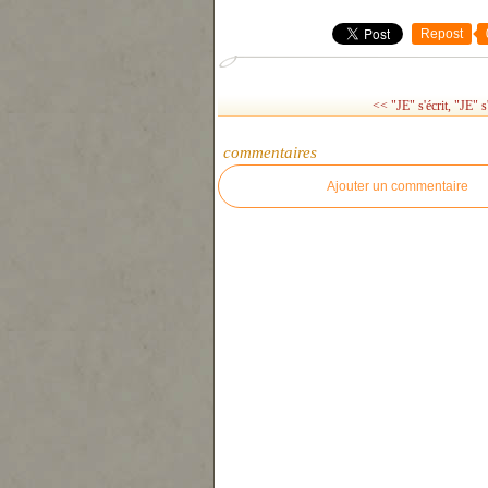
Repost
<< "JE" s'écrit, "JE" s'i
commentaires
Ajouter un commentaire