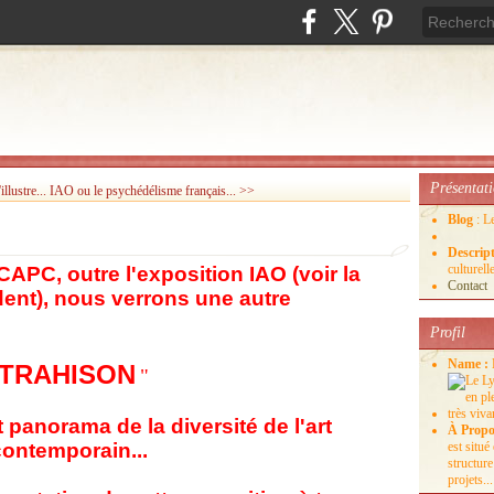
Présentat
llustre...
IAO ou le psychédélisme français... >>
Blog
: L
Descrip
culture
PC, outre l'exposition IAO (voir la
Contact
dent), nous verrons une autre
Profil
Name :
TRAHISON
"
t panorama de la diversité de l'art
À Propo
contemporain...
est situ
structure
projets...