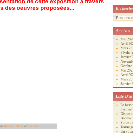
sentation de cette exposition à travers
s des oeuvres proposées...
Recherche
Archives
Mai 20
Avril 2
Mars 2
Février
Janvier
Novemb
Octobre
Mai 20
Avril 2
Mars 2
Janvier
Liste D'ar
La face 
Festival
Disposi
Bordeau
Sortie th
ans
Arts & Talents
et
Peinture
Tournage
Un voya