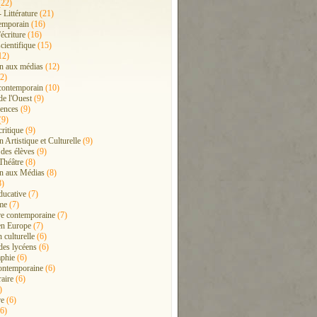
22)
- Littérature
(21)
emporain
(16)
'écriture
(16)
cientifique
(15)
12)
n aux médias
(12)
2)
contemporain
(10)
de l'Ouest
(9)
ences
(9)
(9)
critique
(9)
 Artistique et Culturelle
(9)
 des élèves
(9)
Théâtre
(8)
n aux Médias
(8)
8)
ducative
(7)
me
(7)
ure contemporaine
(7)
en Europe
(7)
 culturelle
(6)
 des lycéens
(6)
phie
(6)
ontemporaine
(6)
raire
(6)
)
re
(6)
6)