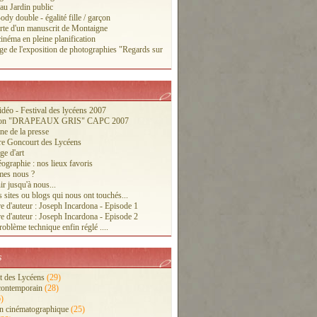
 au Jardin public
ody double - égalité fille / garçon
te d'un manuscrit de Montaigne
inéma en pleine planification
ge de l'exposition de photographies "Regards sur
vidéo - Festival des lycéens 2007
tion "DRAPEAUX GRIS" CAPC 2007
ne de la presse
re Goncourt des Lycéens
ge d'art
ographie : nos lieux favoris
es nous ?
r jusqu'à nous...
 sites ou blogs qui nous ont touchés...
e d'auteur : Joseph Incardona - Episode 1
e d'auteur : Joseph Incardona - Episode 2
oblème technique enfin réglé ....
s
 des Lycéens
(29)
contemporain
(28)
)
n cinématographique
(25)