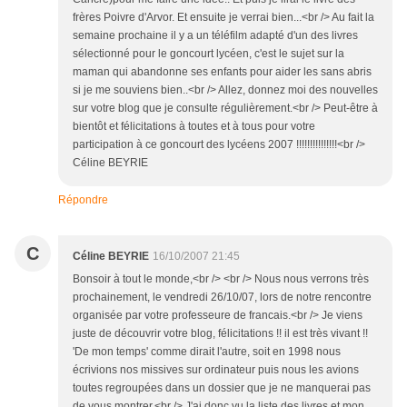
frères Poivre d'Arvor. Et ensuite je verrai bien...<br /> Au fait la
semaine prochaine il y a un téléfilm adapté d'un des livres
sélectionné pour le goncourt lycéen, c'est le sujet sur la
maman qui abandonne ses enfants pour aider les sans abris
si je me souviens bien..<br /> Allez, donnez moi des nouvelles
sur votre blog que je consulte régulièrement.<br /> Peut-être à
bientôt et félicitations à toutes et à tous pour votre
participation à ce goncourt des lycéens 2007 !!!!!!!!!!!!!!!<br />
Céline BEYRIE
Répondre
C
Céline BEYRIE
16/10/2007 21:45
Bonsoir à tout le monde,<br /> <br /> Nous nous verrons très
prochainement, le vendredi 26/10/07, lors de notre rencontre
organisée par votre professeure de francais.<br /> Je viens
juste de découvrir votre blog, félicitations !! il est très vivant !!
'De mon temps' comme dirait l'autre, soit en 1998 nous
écrivions nos missives sur ordinateur puis nous les avions
toutes regroupées dans un dossier que je ne manquerai pas
de vous montrer.<br /> J'ai donc vu la liste des livres et mon