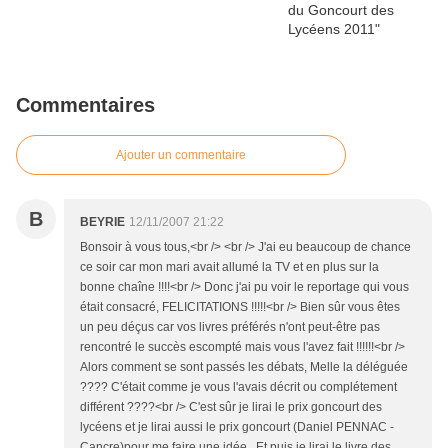
Commentaires
Ajouter un commentaire
B
BEYRIE
12/11/2007 21:22
Bonsoir à vous tous,<br /> <br /> J'ai eu beaucoup de chance
ce soir car mon mari avait allumé la TV et en plus sur la
bonne chaîne !!!!<br /> Donc j'ai pu voir le reportage qui vous
était consacré, FELICITATIONS !!!!!<br /> Bien sûr vous êtes
un peu déçus car vos livres préférés n'ont peut-être pas
rencontré le succès escompté mais vous l'avez fait !!!!!!<br />
Alors comment se sont passés les débats, Melle la déléguée
???? C'était comme je vous l'avais décrit ou complétement
différent ????<br /> C'est sûr je lirai le prix goncourt des
lycéens et je lirai aussi le prix goncourt (Daniel PENNAC -
Cancre)pour me faire une idée.. Et puis je lirai le livre des