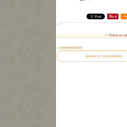
Re
<< Poésie en voi
commentaires
Ajouter un commentaire