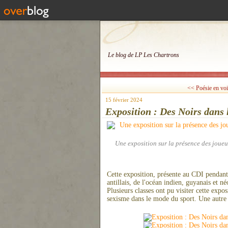
Le blog de LP Les Chartrons
<< Poésie en voi
15 février 2024
Exposition : Des Noirs dans 
Une exposition sur la présence des joueu
Cette exposition, présente au CDI pendant
antillais, de l'océan indien, guyanais et 
Plusieurs classes ont pu visiter cette exp
sexisme dans le mode du sport. Une autre f