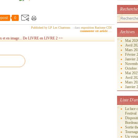
Recherche
post
0
Published by LP Les Chartrons
-
dans
exposition
Racisme
CDI
commenter cet article
…
Archives
x et en image...
De LIVRE en LIVRE 2 >>
Mai 20
Avril 2
Mars 2
Février
Janvier
Novemb
Octobre
Mai 20
Avril 2
Mars 2
Janvier
Liste D'ar
La face 
Festival
Disposi
Bordeau
Sortie th
Tournage
Un voya