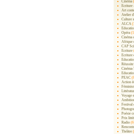
Cinéma
(
Ecriture 
Art cont
Atelier d
Culture s
ALCA
(
Educatio
Opéra
(1
Cinéma 
Afrique 
CAP Sci
Ecriture
Ecriture 
Education
Réussite
Cinéma-
Educatio
PEAC
(
Action é
Féminis
Littérat
Voyage 
Ambition
Festival
Photogra
Poésie c
Prix litté
Radio
(6
Rencont
Théâtre
(