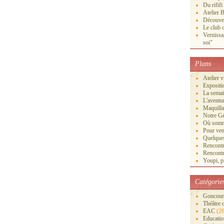
Du rififi
Atelier B
Découver
Le club c
Vernissa
soi"
Plans
Atelier 
Exposi
La semai
L'aventu
Maquilla
Notre Gé
Où somm
Pour veni
Quelques
Rencontr
Rencontr
Youpi, pr
Catégorie
Goncourt
Théâtre 
EAC
(26
Educatio