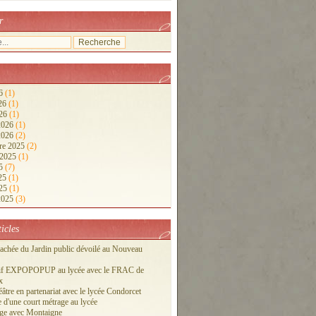
r
26
(1)
026
(1)
026
(1)
 2026
(1)
 2026
(2)
re 2025
(2)
 2025
(1)
25
(7)
025
(1)
025
(1)
 2025
(3)
ticles
cachée du Jardin public dévoilé au Nouveau
tif EXPOPOPUP au lycée avec le FRAC de
x
éâtre en partenariat avec le lycée Condorcet
 d'une court métrage au lycée
ge avec Montaigne