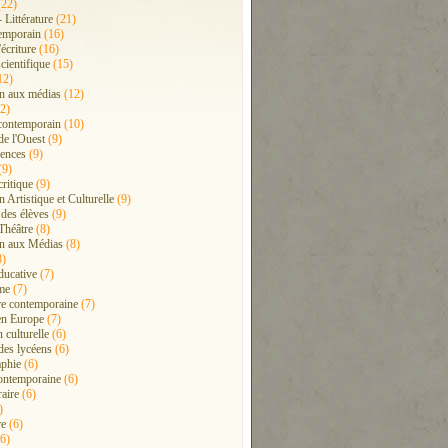
22)
- Littérature
(21)
emporain
(16)
'écriture
(16)
cientifique
(15)
12)
n aux médias
(12)
2)
contemporain
(10)
de l'Ouest
(9)
ences
(9)
(9)
critique
(9)
 Artistique et Culturelle
(9)
 des élèves
(9)
Théâtre
(8)
n aux Médias
(8)
8)
ducative
(7)
me
(7)
ure contemporaine
(7)
en Europe
(7)
 culturelle
(6)
 des lycéens
(6)
phie
(6)
ontemporaine
(6)
raire
(6)
)
re
(6)
6)