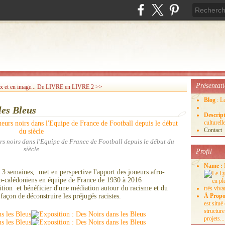
Présentat
x et en image...
De LIVRE en LIVRE 2 >>
Blog
: L
les Bleus
Descrip
culture
Contact
rs noirs dans l'Equipe de France de Football depuis le début du
siècle
Profil
Name :
 3 semaines, met en perspective l'apport des joueurs afro-
néo-calédoniens en équipe de France de 1930 à 2016
osition et bénéficier d'une médiation autour du racisme et du
açon de déconstruire les préjugés racistes.
À Propo
est situ
structure
projets...