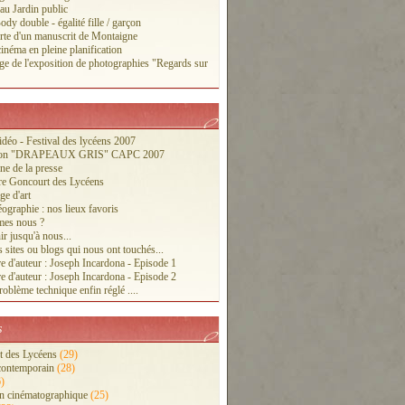
 au Jardin public
ody double - égalité fille / garçon
te d'un manuscrit de Montaigne
inéma en pleine planification
ge de l'exposition de photographies "Regards sur
vidéo - Festival des lycéens 2007
tion "DRAPEAUX GRIS" CAPC 2007
ne de la presse
re Goncourt des Lycéens
ge d'art
ographie : nos lieux favoris
es nous ?
r jusqu'à nous...
 sites ou blogs qui nous ont touchés...
e d'auteur : Joseph Incardona - Episode 1
e d'auteur : Joseph Incardona - Episode 2
oblème technique enfin réglé ....
s
 des Lycéens
(29)
contemporain
(28)
)
n cinématographique
(25)