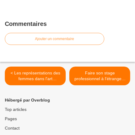
Commentaires
Ajouter un commentaire
< Les représentations des
Faire son stage
femmes dans l'art
professionnel à l'étranger :
(Bougeons sans bouger)
Malte >
Episode 3
Hébergé par Overblog
Top articles
Pages
Contact