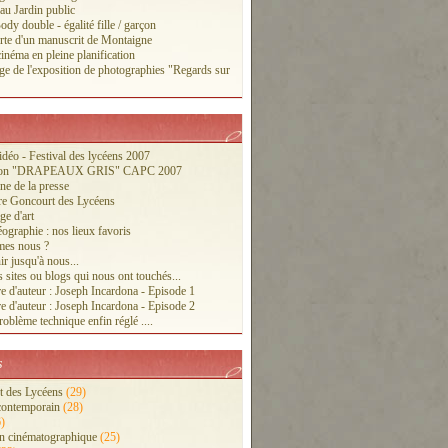
 au Jardin public
ody double - égalité fille / garçon
te d'un manuscrit de Montaigne
inéma en pleine planification
ge de l'exposition de photographies "Regards sur
vidéo - Festival des lycéens 2007
tion "DRAPEAUX GRIS" CAPC 2007
ne de la presse
re Goncourt des Lycéens
ge d'art
ographie : nos lieux favoris
es nous ?
r jusqu'à nous...
 sites ou blogs qui nous ont touchés...
e d'auteur : Joseph Incardona - Episode 1
e d'auteur : Joseph Incardona - Episode 2
oblème technique enfin réglé ....
s
 des Lycéens
(29)
contemporain
(28)
)
n cinématographique
(25)