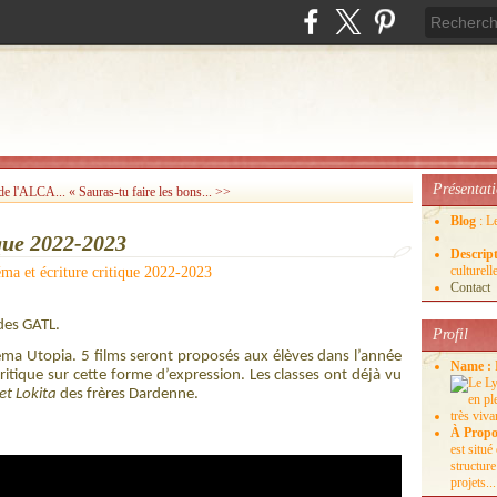
Présentat
 de l'ALCA...
« Sauras-tu faire les bons... >>
Blog
: L
ique 2022-2023
Descrip
culture
Contact
des GATL.
Profil
néma Utopia. 5 films seront proposés aux élèves dans l’année
Name :
ritique sur cette forme d’expression. Les classes ont déjà vu
 et Lokita
des frères Dardenne.
À Propo
est situ
structure
projets...