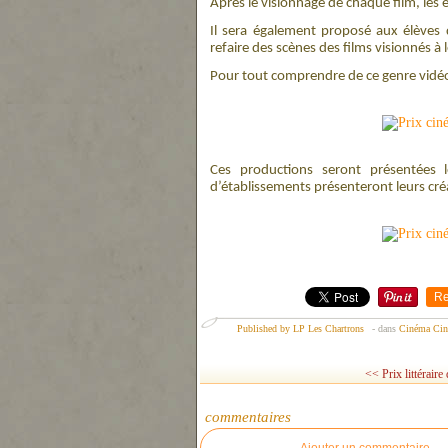
Après le visionnage de chaque film, les é
Il sera également proposé aux élèves d
refaire des scènes des films visionnés à
Pour tout comprendre de ce genre vidéo
Ces productions seront présentées 
d’établissements présenteront leurs cré
Re
Published by LP Les Chartrons
-
dans
Cinéma
Cin
<< Prix littéraire
commentaires