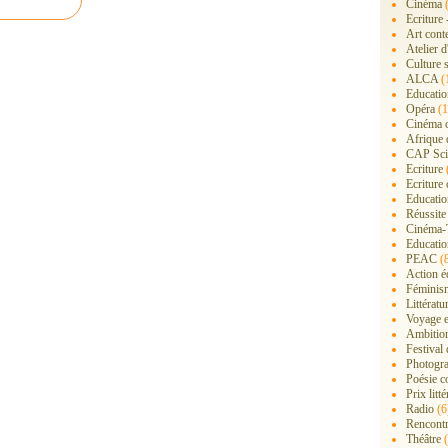
Cinéma
(
Ecriture 
Art cont
Atelier d
Culture s
ALCA
(
Educatio
Opéra
(1
Cinéma 
Afrique 
CAP Sci
Ecriture
Ecriture 
Education
Réussite
Cinéma-
Educatio
PEAC
(
Action é
Féminis
Littérat
Voyage 
Ambition
Festival
Photogra
Poésie c
Prix litté
Radio
(6
Rencont
Théâtre
(