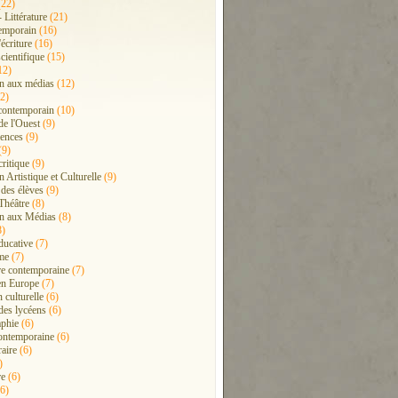
22)
- Littérature
(21)
emporain
(16)
'écriture
(16)
cientifique
(15)
12)
n aux médias
(12)
2)
contemporain
(10)
de l'Ouest
(9)
ences
(9)
(9)
critique
(9)
 Artistique et Culturelle
(9)
 des élèves
(9)
Théâtre
(8)
n aux Médias
(8)
8)
ducative
(7)
me
(7)
ure contemporaine
(7)
en Europe
(7)
 culturelle
(6)
 des lycéens
(6)
phie
(6)
ontemporaine
(6)
raire
(6)
)
re
(6)
6)