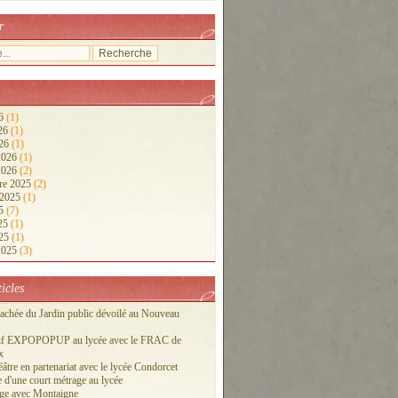
r
26
(1)
026
(1)
026
(1)
 2026
(1)
 2026
(2)
re 2025
(2)
 2025
(1)
25
(7)
025
(1)
025
(1)
 2025
(3)
ticles
cachée du Jardin public dévoilé au Nouveau
tif EXPOPOPUP au lycée avec le FRAC de
x
éâtre en partenariat avec le lycée Condorcet
 d'une court métrage au lycée
ge avec Montaigne