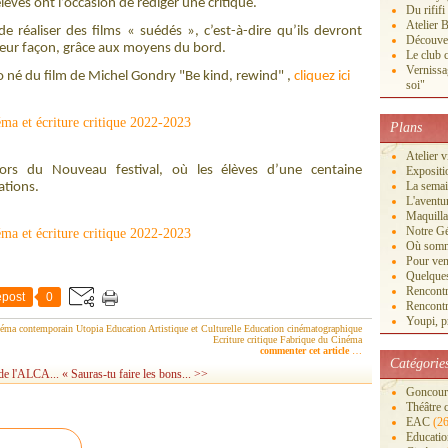
lèves ont l’occasion de rédiger une critique.
Du rififi
Atelier B
e réaliser des films « suédés », c’est-à-dire qu’ils devront
Découver
 leur façon, grâce aux moyens du bord.
Le club c
Vernissa
 né du film de Michel Gondry "Be kind, rewind" ,
cliquez ici
soi"
Plans
Atelier 
lors du Nouveau festival, où les élèves d’une centaine
Exposi
La semai
ations.
L'aventu
Maquilla
Notre Gé
Où somm
Pour veni
Quelques
Rencontr
post
0
Rencontr
Youpi, pr
éma contemporain
Utopia
Education Artistique et Culturelle
Education cinématographique
Ecriture critique
Fabrique du Cinéma
commenter cet article
…
Catégorie
 de l'ALCA...
« Sauras-tu faire les bons... >>
Goncourt
Théâtre 
EAC
(26
Educatio