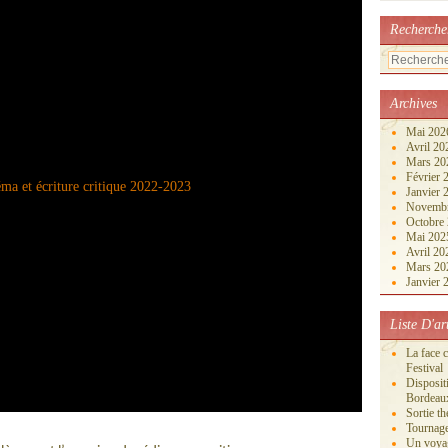
Recherche
Archives
Mai 20
Avril 2
Mars 2
Février
Janvier
Novemb
Octobre
Mai 20
Avril 2
Mars 2
Janvier
Liste D'ar
La face 
Festival
Disposi
Bordeau
Sortie th
Tournage
Un voya