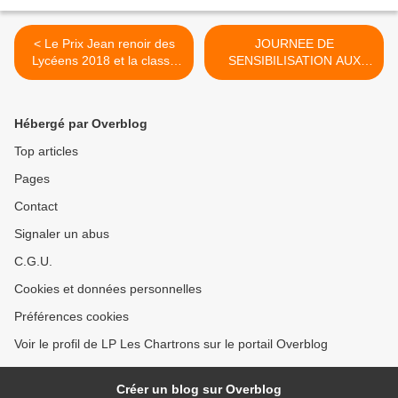
< Le Prix Jean renoir des
JOURNEE DE
Lycéens 2018 et la classe
SENSIBILISATION AUX
de 1ère Bac Pro GA : le
HANDICAPS Au lycée Les
cinéma dans tous ses états
Chartrons mardi 4
décembre >
Hébergé par Overblog
Top articles
Pages
Contact
Signaler un abus
C.G.U.
Cookies et données personnelles
Préférences cookies
Voir le profil de LP Les Chartrons sur le portail Overblog
Créer un blog sur Overblog