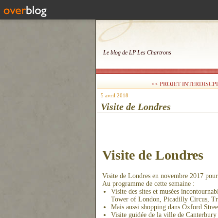
Le blog de LP Les Chartrons
<< PROJET INTERDISCPL
5 avril 2018
Visite de Londres
Visite de Londres
Visite de Londres en novembre 2017 pour t
Au programme de cette semaine :
Visite des sites et musées incontourna
Tower of London, Picadilly Circus, T
Mais aussi shopping dans Oxford Street
Visite guidée de la ville de Canterbury