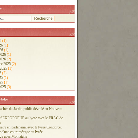
r
26
(1)
026
(1)
026
(1)
 2026
(1)
 2026
(2)
re 2025
(2)
 2025
(1)
25
(7)
025
(1)
025
(1)
 2025
(3)
ticles
cachée du Jardin public dévoilé au Nouveau
tif EXPOPOPUP au lycée avec le FRAC de
x
éâtre en partenariat avec le lycée Condorcet
 d'une court métrage au lycée
ge avec Montaigne