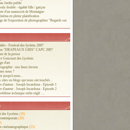
 au Jardin public
ody double - égalité fille / garçon
te d'un manuscrit de Montaigne
inéma en pleine planification
ge de l'exposition de photographies "Regards sur
vidéo - Festival des lycéens 2007
tion "DRAPEAUX GRIS" CAPC 2007
ne de la presse
re Goncourt des Lycéens
ge d'art
ographie : nos lieux favoris
es nous ?
r jusqu'à nous...
 sites ou blogs qui nous ont touchés...
e d'auteur : Joseph Incardona - Episode 1
e d'auteur : Joseph Incardona - Episode 2
oblème technique enfin réglé ....
s
 des Lycéens
(29)
contemporain
(28)
)
n cinématographique
(25)