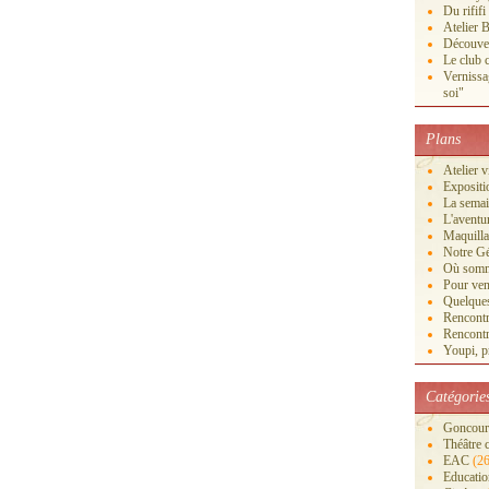
Du rififi
Atelier B
Découver
Le club c
Vernissa
soi"
Plans
Atelier 
Exposi
La semai
L'aventu
Maquilla
Notre Gé
Où somm
Pour veni
Quelques
Rencontr
Rencontr
Youpi, pr
Catégorie
Goncourt
Théâtre 
EAC
(26
Educatio