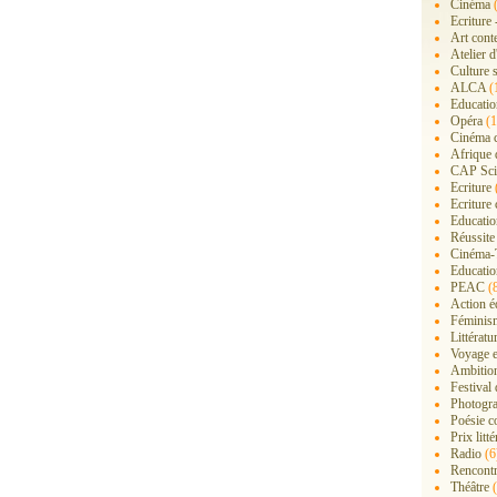
Cinéma
(
Ecriture 
Art cont
Atelier d
Culture s
ALCA
(
Educatio
Opéra
(1
Cinéma 
Afrique 
CAP Sci
Ecriture
Ecriture 
Education
Réussite
Cinéma-
Educatio
PEAC
(
Action é
Féminis
Littérat
Voyage 
Ambition
Festival
Photogra
Poésie c
Prix litté
Radio
(6
Rencont
Théâtre
(