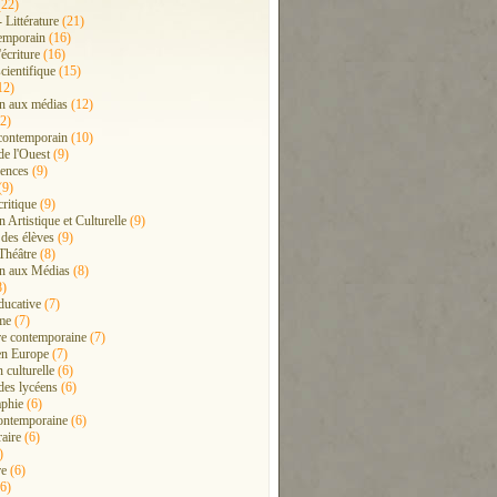
22)
- Littérature
(21)
emporain
(16)
'écriture
(16)
cientifique
(15)
12)
n aux médias
(12)
2)
contemporain
(10)
de l'Ouest
(9)
ences
(9)
(9)
critique
(9)
 Artistique et Culturelle
(9)
 des élèves
(9)
Théâtre
(8)
n aux Médias
(8)
8)
ducative
(7)
me
(7)
ure contemporaine
(7)
en Europe
(7)
 culturelle
(6)
 des lycéens
(6)
phie
(6)
ontemporaine
(6)
raire
(6)
)
re
(6)
6)