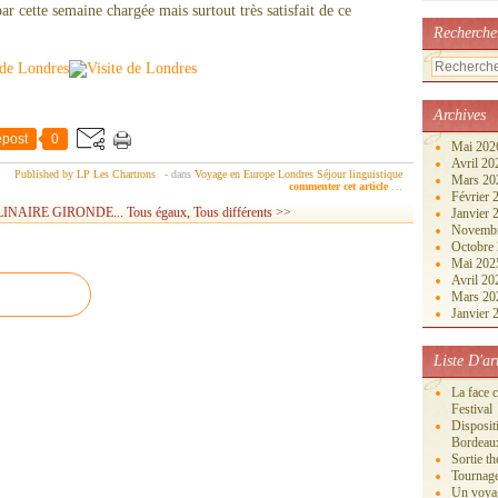
ar cette semaine chargée mais surtout très satisfait de ce
Recherche
Archives
post
0
Mai 20
Avril 2
Published by LP Les Chartrons
-
dans
Voyage en Europe
Londres
Séjour linguistique
Mars 2
commenter cet article
…
Février
INAIRE GIRONDE...
Tous égaux, Tous différents >>
Janvier
Novemb
Octobre
Mai 20
Avril 2
Mars 2
Janvier
Liste D'ar
La face 
Festival
Disposi
Bordeau
Sortie th
Tournage
Un voya