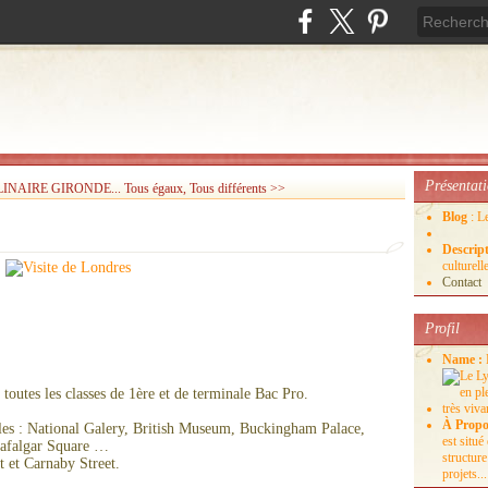
Présentat
INAIRE GIRONDE...
Tous égaux, Tous différents >>
Blog
: L
Descrip
culture
Contact
Profil
Name :
outes les classes de 1ère et de terminale Bac Pro.
À Propo
bles : National Galery, British Museum, Buckingham Palace,
est situ
rafalgar Square …
structure
 et Carnaby Street.
projets...