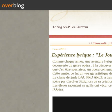
Le blog de LP Les Chartrons
<< Classe radio : U
5 mars 2015
Expérience lyrique : "Le Jou
Comme chaque année, une aventure lyrique 
découverte du genre opéra , à la découvert
que d'en être spectateur, un opéra contem
Cette année, ce fut un voyage artistique d
La classe de 2nde BAC PRO ARCU a travail
scène par Carolyn Sittig lors de sa créati
Les élèves racontent ce qu'ils ont vécu, ce
l'Opéra.