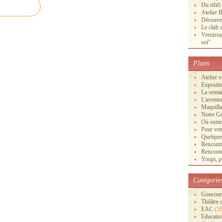
Du rififi
Atelier B
Découver
Le club c
Vernissa
soi"
Plans
Atelier 
Exposi
La semai
L'aventu
Maquilla
Notre Gé
Où somm
Pour veni
Quelques
Rencontr
Rencontr
Youpi, pr
Catégorie
Goncourt
Théâtre 
EAC
(26
Educatio