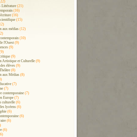
22)
- Littérature
(21)
emporain
(16)
'écriture
(16)
cientifique
(15)
12)
n aux médias
(12)
2)
contemporain
(10)
de l'Ouest
(9)
ences
(9)
(9)
critique
(9)
 Artistique et Culturelle
(9)
 des élèves
(9)
Théâtre
(8)
n aux Médias
(8)
8)
ducative
(7)
me
(7)
ure contemporaine
(7)
en Europe
(7)
 culturelle
(6)
 des lycéens
(6)
phie
(6)
ontemporaine
(6)
raire
(6)
)
re
(6)
6)