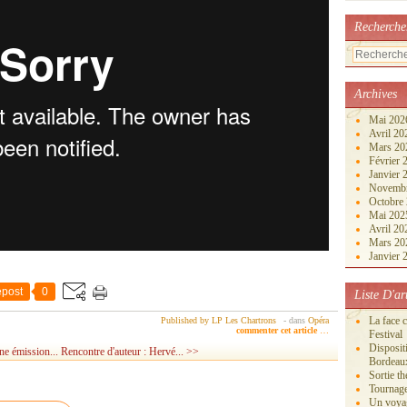
Recherche
Archives
Mai 20
Avril 2
Mars 2
Février
Janvier
Novemb
Octobre
Mai 20
Avril 2
Mars 2
Janvier
post
0
Liste D'ar
La face 
Published by LP Les Chartrons
-
dans
Opéra
commenter cet article
…
Festival
Disposi
ne émission...
Rencontre d'auteur : Hervé... >>
Bordeau
Sortie th
Tournage
Un voya