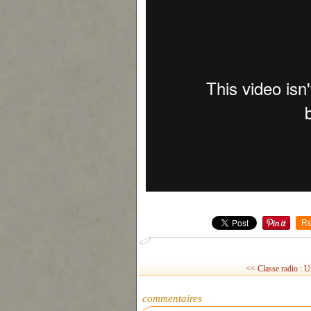
Re
<< Classe radio : U
commentaires