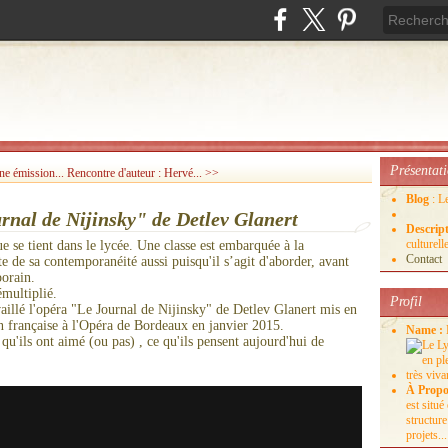
Présentat
ne émission...
Rencontre d'auteur : Hervé... >>
Blog
: L
rnal de Nijinsky" de Detlev Glanert
Descrip
culture
se tient dans le lycée. Une classe est embarquée à la
Contact
e de sa contemporanéité aussi puisqu'il s’agit d'aborder, avant
porain.
émultiplié.
Profil
lé l'opéra "Le Journal de Nijinsky" de Detlev Glanert mis en
on française à l'Opéra de Bordeaux en janvier 2015.
Name :
 qu'ils ont aimé (ou pas) , ce qu'ils pensent aujourd'hui de
À Propo
est situ
structure
projets...