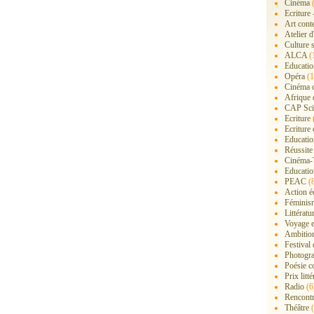
Cinéma
(
Ecriture 
Art cont
Atelier d
Culture s
ALCA
(
Educatio
Opéra
(1
Cinéma 
Afrique 
CAP Sci
Ecriture
Ecriture 
Education
Réussite
Cinéma-
Educatio
PEAC
(
Action é
Féminis
Littérat
Voyage 
Ambition
Festival
Photogra
Poésie c
Prix litté
Radio
(6
Rencont
Théâtre
(