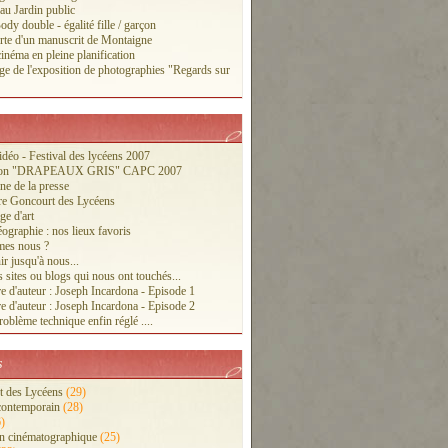
 au Jardin public
ody double - égalité fille / garçon
te d'un manuscrit de Montaigne
inéma en pleine planification
ge de l'exposition de photographies "Regards sur
vidéo - Festival des lycéens 2007
tion "DRAPEAUX GRIS" CAPC 2007
ne de la presse
re Goncourt des Lycéens
ge d'art
ographie : nos lieux favoris
es nous ?
r jusqu'à nous...
 sites ou blogs qui nous ont touchés...
e d'auteur : Joseph Incardona - Episode 1
e d'auteur : Joseph Incardona - Episode 2
oblème technique enfin réglé ....
s
 des Lycéens
(29)
contemporain
(28)
)
n cinématographique
(25)