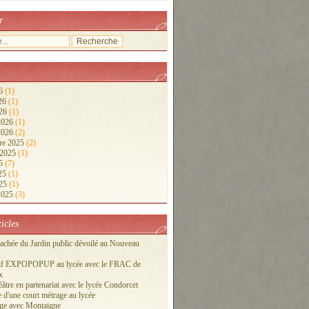
r
26
(1)
026
(1)
026
(1)
 2026
(1)
 2026
(2)
re 2025
(2)
 2025
(1)
25
(7)
025
(1)
025
(1)
 2025
(3)
ticles
cachée du Jardin public dévoilé au Nouveau
tif EXPOPOPUP au lycée avec le FRAC de
x
éâtre en partenariat avec le lycée Condorcet
 d'une court métrage au lycée
ge avec Montaigne