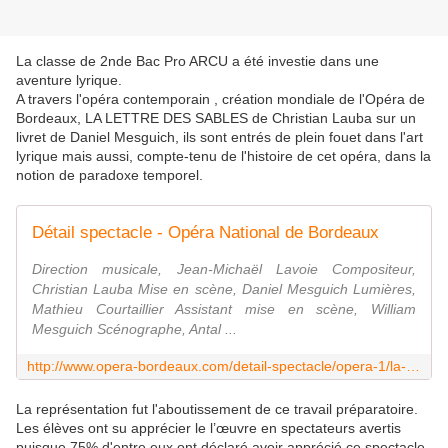
La classe de 2nde Bac Pro ARCU a été investie dans une
aventure lyrique.
A travers l'opéra contemporain , création mondiale de l'Opéra de
Bordeaux, LA LETTRE DES SABLES de Christian Lauba sur un
livret de Daniel Mesguich, ils sont entrés de plein fouet dans l'art
lyrique mais aussi, compte-tenu de l'histoire de cet opéra, dans la
notion de paradoxe temporel.
Détail spectacle - Opéra National de Bordeaux
Direction musicale, Jean-Michaël Lavoie Compositeur,
Christian Lauba Mise en scène, Daniel Mesguich Lumières,
Mathieu Courtaillier Assistant mise en scène, William
Mesguich Scénographe, Antal ...
http://www.opera-bordeaux.com/detail-spectacle/opera-1/la-lettre-des-sables-708/13-14-10.html
La représentation fut l'aboutissement de ce travail préparatoire.
Les élèves ont su apprécier le l’œuvre en spectateurs avertis
puisque 75% d'entre eux ont déclaré avoir apprécié ce spectacle,