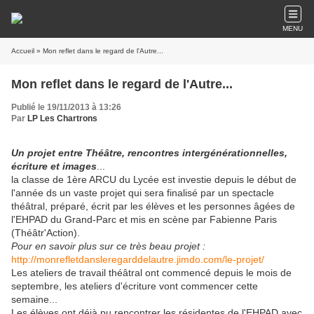
MENU
Accueil
» Mon reflet dans le regard de l'Autre...
Mon reflet dans le regard de l'Autre...
Publié le 19/11/2013 à 13:26
Par
LP Les Chartrons
Un projet entre Théâtre, rencontres intergénérationnelles,
écriture et images
...
la classe de 1ère ARCU du Lycée est investie depuis le début de
l'année ds un vaste projet qui sera finalisé par un spectacle
théâtral, préparé, écrit par les élèves et les personnes âgées de
l'EHPAD du Grand-Parc et mis en scène par Fabienne Paris
(Théâtr'Action).
Pour en savoir plus sur ce très beau projet :
http://monrefletdansleregarddelautre.jimdo.com/le-projet/
Les ateliers de travail théâtral ont commencé depuis le mois de
septembre, les ateliers d'écriture vont commencer cette
semaine...
Les élèves ont déjà pu rencontrer les résidentes de l'EHPAD avec