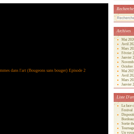
Recherche
Archives
Mai 20
Avril 2
Mars 2
Février
Janvier
Novemb
Octobre
Mai 20
Avril 2
Mars 2
Janvier
Liste D'ar
La face 
Festival
Disposi
Bordeau
Sortie th
Tournage
Un voya