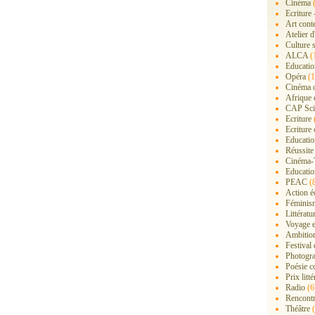
Cinéma
(
Ecriture 
Art cont
Atelier d
Culture s
ALCA
(
Educatio
Opéra
(1
Cinéma 
Afrique 
CAP Sci
Ecriture
Ecriture 
Education
Réussite
Cinéma-
Educatio
PEAC
(
Action é
Féminis
Littérat
Voyage 
Ambition
Festival
Photogra
Poésie c
Prix litté
Radio
(6
Rencont
Théâtre
(