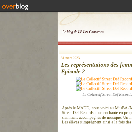
Le blog de LP Les Chartrons
31 mars 2023
Les représentations des fem
Episode 2
Le Collectif Street Def Record
Après le MADD, nous voici au MusBA (Mu
Street Def Records nous enchante en prop
slammant accompagnés de musique. Un 
Les élèves s'imprègnent ainsi à la fois de