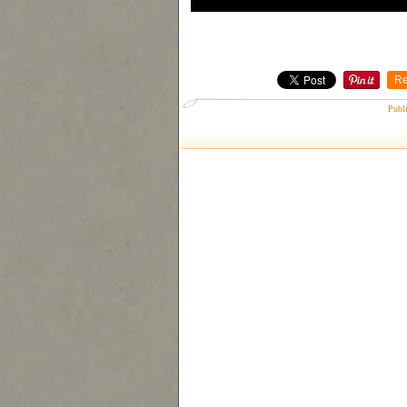
Re
Publ