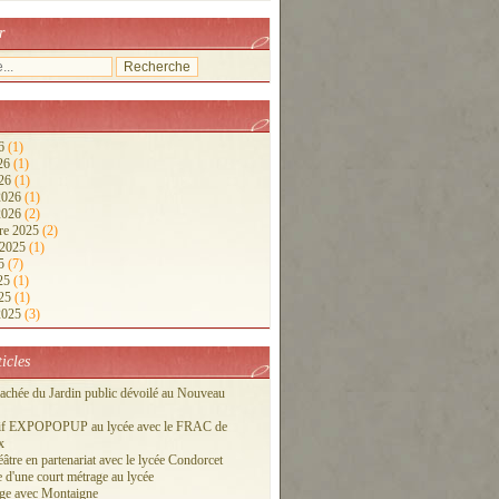
r
26
(1)
026
(1)
026
(1)
 2026
(1)
 2026
(2)
re 2025
(2)
 2025
(1)
25
(7)
025
(1)
025
(1)
 2025
(3)
ticles
cachée du Jardin public dévoilé au Nouveau
tif EXPOPOPUP au lycée avec le FRAC de
x
éâtre en partenariat avec le lycée Condorcet
 d'une court métrage au lycée
ge avec Montaigne