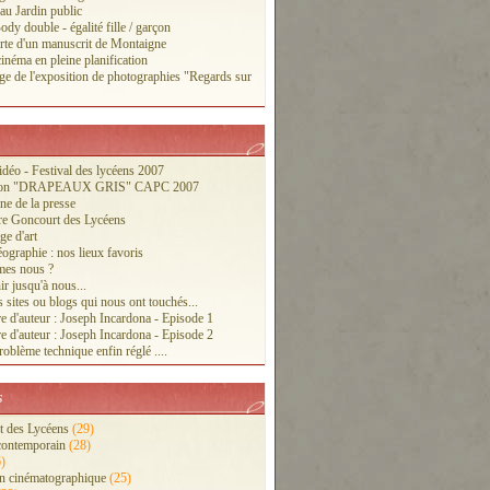
 au Jardin public
ody double - égalité fille / garçon
te d'un manuscrit de Montaigne
inéma en pleine planification
ge de l'exposition de photographies "Regards sur
vidéo - Festival des lycéens 2007
tion "DRAPEAUX GRIS" CAPC 2007
ne de la presse
re Goncourt des Lycéens
ge d'art
ographie : nos lieux favoris
es nous ?
r jusqu'à nous...
 sites ou blogs qui nous ont touchés...
e d'auteur : Joseph Incardona - Episode 1
e d'auteur : Joseph Incardona - Episode 2
oblème technique enfin réglé ....
s
 des Lycéens
(29)
contemporain
(28)
)
n cinématographique
(25)