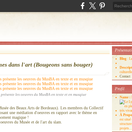
Présentat
Blog
: L
mes dans l'art (Bougeons sans bouger)
Descrip
culture
Contact
Profil
s présente les oeuvres du MusBA en texte et en musqiue
Name :
sée des Beaux Arts de Bordeaux). Les membres du Collectif
osant une médiation d'oeuvres en rapport avec le thème en
À Propo
moment magique !
est situ
s oeuvres du Musée et de l'art du slam.
structure
projets...