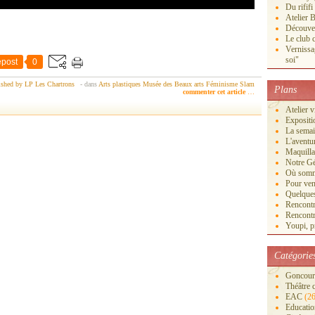
Du rififi
Atelier B
Découver
Le club c
Vernissa
soi"
post
0
ished by LP Les Chartrons
-
dans
Arts plastiques
Musée des Beaux arts
Féminisme
Slam
Plans
commenter cet article
…
Atelier 
Exposi
La semai
L'aventu
Maquilla
Notre Gé
Où somm
Pour veni
Quelques
Rencontr
Rencontr
Youpi, pr
Catégorie
Goncourt
Théâtre 
EAC
(26
Educatio