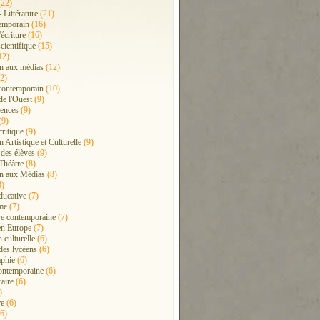
22)
- Littérature
(21)
emporain
(16)
'écriture
(16)
cientifique
(15)
12)
n aux médias
(12)
2)
contemporain
(10)
de l'Ouest
(9)
ences
(9)
(9)
critique
(9)
 Artistique et Culturelle
(9)
 des élèves
(9)
Théâtre
(8)
n aux Médias
(8)
8)
ducative
(7)
me
(7)
ure contemporaine
(7)
en Europe
(7)
 culturelle
(6)
 des lycéens
(6)
phie
(6)
ontemporaine
(6)
raire
(6)
)
re
(6)
6)